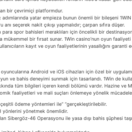
nan bir çevrimiçi platformdur.
ç adımlarında yatar empieza bunun önemli bir bileşeni 1WIN 
anı seçerek nakit çıkışı yapmalıdır; çarpan sıfıra düşer.
 para spor bahisleri meraklıları için öncelikli bir destinasyo
da mükemmel bir fırsat sunar. 1Win casino’nun oyun faaliyeti
nıcıların kayıt ve oyun faaliyetlerinin yasallığını garanti e
N oyuncularına Android ve iOS cihazları için özel bir uygula
un ve bahis deneyimi sunmak için tasarlandı. 1Win de kullan
hakkında tüm bilgileri içeren kendi bölümü vardır. Hazine ve
mik faaliyetleri ve mali suçları önlemeye yönelik mücadeleye
şitli ödeme yöntemleri ile” “gerçekleştirilebilir.
l yönlerini yönetmek önemlidir.
an Sibergöz-46 Operasyonu ile yasa dışı bahis şüphesi ta­şı