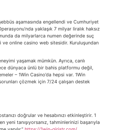
 teşebbüs aşamasında engellendi ve Cumhuriyet
6 Operasyonu’nda yaklaşık 7 milyar liralık haksız
yonunda da milyarlarca numen değerinde suç
i ve online casino web sitesidir. Kuruluşundan
 deneyimi yaşamak mümkün. Ayrıca, canlı
ece dünyaca ünlü bir bahis platformu değil,
demeler – 1Win Casino’da hepsi var. 1Win
tür sorunları çözmek için 7/24 çalışan destek
tanızı doğrular ve hesabınızı etkinleştirir. 1
n yeni tanışıyorsanız, tahminlerinizi başarıyla
me yapılır.”
https://1win-giristr.com/