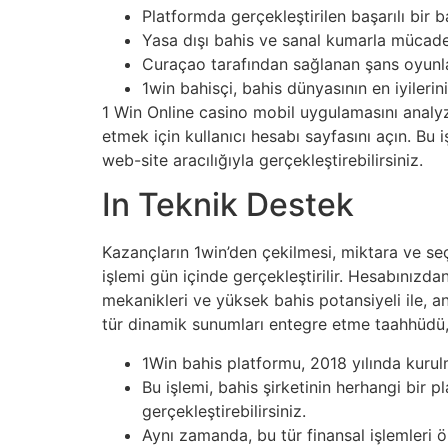
Platformda gerçekleştirilen başarılı bir 
Yasa dışı bahis ve sanal kumarla mücadel
Curaçao tarafından sağlanan şans oyunları
1win bahisçi, bahis dünyasının en iyilerini
1 Win Online casino mobil uygulamasını analyze
etmek için kullanıcı hesabı sayfasını açın. Bu
web-site aracılığıyla gerçekleştirebilirsiniz.
In Teknik Destek
Kazançların 1win’den çekilmesi, miktara ve se
işlemi gün içinde gerçekleştirilir. Hesabınızda
mekanikleri ve yüksek bahis potansiyeli ile, a
tür dinamik sunumları entegre etme taahhüdü, t
1Win bahis platformu, 2018 yılında kurulm
Bu işlemi, bahis şirketinin herhangi bir 
gerçekleştirebilirsiniz.
Aynı zamanda, bu tür finansal işlemleri 