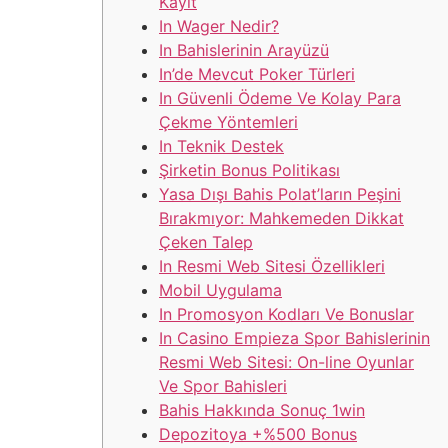
Kayıt
In Wager Nedir?
In Bahislerinin Arayüzü
In’de Mevcut Poker Türleri
In Güvenli Ödeme Ve Kolay Para
Çekme Yöntemleri
In Teknik Destek
Şirketin Bonus Politikası
Yasa Dışı Bahis Polat’ların Peşini
Bırakmıyor: Mahkemeden Dikkat
Çeken Talep
In Resmi Web Sitesi Özellikleri
Mobil Uygulama
In Promosyon Kodları Ve Bonuslar
In Casino Empieza Spor Bahislerinin
Resmi Web Sitesi: On-line Oyunlar
Ve Spor Bahisleri
Bahis Hakkında Sonuç 1win
Depozitoya +%500 Bonus