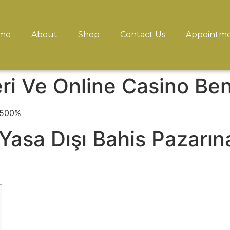
me
About
Shop
Contact Us
Appointme
eri Ve Online Casino Be
t 500%
 Yasa Dışı Bahis Pazarın