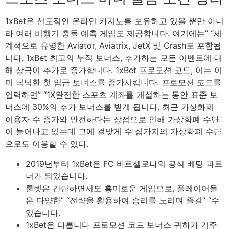
1xBet은 선도적인 온라인 카지노를 보유하고 있을 뿐만 아니
라 여러 비행기 충돌 예측 게임도 제공합니다. 여기에는” “세
계적으로 유명한 Aviator, Aviatrix, JetX 및 Crash도 포함됩
니다. 1xBet 최고의 누적 보너스, 추가하는 모든 이벤트에 대
해 상금이 추가로 증가합니다. 1xBet 프로모션 코드, 이는 이
미 넉넉한 첫 입금 보너스를 증가시킵니다. 프로모션 코드를
입력하면” “1X완전한 스포츠 계좌를 개설하는 동안 표준 보
너스에 30%의 추가 보너스를 받게 됩니다. 최근 가상화폐
이용자 수 증가와 안전하다는 장점으로 인해 가상화폐 수단
이 늘어나고 있는데 그에 걸맞게 수 십가지의 가상화폐 수단
으로도 이용할 수 있다.
2019년부터 1xBet은 FC 바르셀로나의 공식 베팅 파트
너가 되었습니다.
룰렛은 간단하면서도 흥미로운 게임으로, 플레이어들
은 다양한” “전략을 활용하여 승리를 노리며 즐길” “수
있습니다.
1xBet은 다릅니다 프로모션 코드 보너스 귀하가 거주