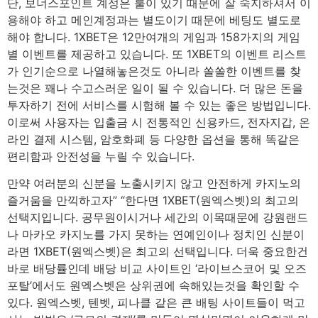
단, 보너스포인트 계정은 룰이 있기 때문에 잘 숙지하셔서 이
용해야 하고 메인계정과는 별도이기 때문에 베팅도 별도로
해야 합니다. 1XBET은 12만여개의 게임과 158가지의 게임
별 이벤트를 제공하고 있습니다. 또 1XBET의 이벤트 리스트
가 인기순으로 나열해놓은것도 아니라 쏠쏠한 이벤트를 찾
는것은 꽤나 수고스러운 일이 될 수 있습니다. 더 많은 돈을
투자하기 전에 서비스를 시험해 볼 수 있는 좋은 방법입니다.
이로써 사용자는 입출금 시 전통적인 신용카드, 전자지갑, 온
라인 결제 시스템, 암호화폐 등 다양한 옵션을 통해 똑같은
편리함과 안전성을 누릴 수 있습니다.
만약 여러분의 신분을 노출시키지 않고 안전하게 카지노의
즐거움을 만끽하고자” “한다면 1XBET(원엑스벳)의 최고의
선택지입니다. 공무원이시거나 세간의 이목때문에 강원랜드
나 마카오 카지노를 가지 못하는 연예인이나 정치인 신분이
라면 1XBET(원엑스벳)은 최고의 선택입니다. 더욱 중요한건
바로 배당률인데 배당 비교 사이트인 ‘라이브스코어 및 오즈
포탈’에서도 원엑스벳은 상위권에 속해있는것을 확인할 수
있다. 원엑스벳, 텐벳, 피나클 같은 큰 배팅 사이트들이 먹고