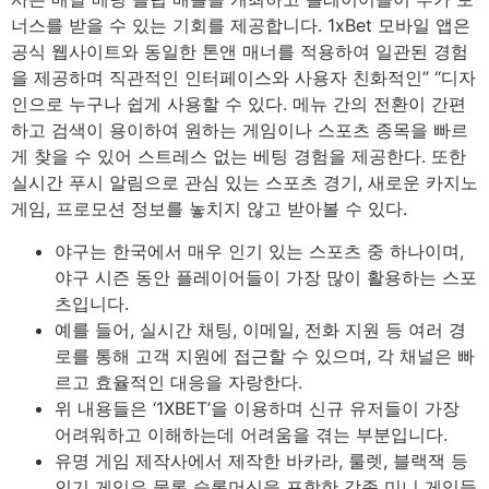
너스를 받을 수 있는 기회를 제공합니다. 1xBet 모바일 앱은
공식 웹사이트와 동일한 톤앤 매너를 적용하여 일관된 경험
을 제공하며 직관적인 인터페이스와 사용자 친화적인” “디자
인으로 누구나 쉽게 사용할 수 있다. 메뉴 간의 전환이 간편
하고 검색이 용이하여 원하는 게임이나 스포츠 종목을 빠르
게 찾을 수 있어 스트레스 없는 베팅 경험을 제공한다. 또한
실시간 푸시 알림으로 관심 있는 스포츠 경기, 새로운 카지노
게임, 프로모션 정보를 놓치지 않고 받아볼 수 있다.
야구는 한국에서 매우 인기 있는 스포츠 중 하나이며,
야구 시즌 동안 플레이어들이 가장 많이 활용하는 스포
츠입니다.
예를 들어, 실시간 채팅, 이메일, 전화 지원 등 여러 경
로를 통해 고객 지원에 접근할 수 있으며, 각 채널은 빠
르고 효율적인 대응을 자랑한다.
위 내용들은 ‘1XBET’을 이용하며 신규 유저들이 가장
어려워하고 이해하는데 어려움을 겪는 부분입니다.
유명 게임 제작사에서 제작한 바카라, 룰렛, 블랙잭 등
인기 게임은 물론 슬롯머신을 포함한 각종 미니 게임들