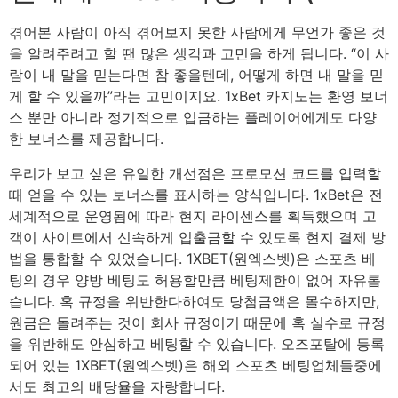
겪어본 사람이 아직 겪어보지 못한 사람에게 무언가 좋은 것
을 알려주려고 할 땐 많은 생각과 고민을 하게 됩니다. “이 사
람이 내 말을 믿는다면 참 좋을텐데, 어떻게 하면 내 말을 믿
게 할 수 있을까”라는 고민이지요. 1xBet 카지노는 환영 보너
스 뿐만 아니라 정기적으로 입금하는 플레이어에게도 다양
한 보너스를 제공합니다.
우리가 보고 싶은 유일한 개선점은 프로모션 코드를 입력할
때 얻을 수 있는 보너스를 표시하는 양식입니다. 1xBet은 전
세계적으로 운영됨에 따라 현지 라이센스를 획득했으며 고
객이 사이트에서 신속하게 입출금할 수 있도록 현지 결제 방
법을 통합할 수 있었습니다. 1XBET(원엑스벳)은 스포츠 베
팅의 경우 양방 베팅도 허용할만큼 베팅제한이 없어 자유롭
습니다. 혹 규정을 위반한다하여도 당첨금액은 몰수하지만,
원금은 돌려주는 것이 회사 규정이기 때문에 혹 실수로 규정
을 위반해도 안심하고 베팅할 수 있습니다. 오즈포탈에 등록
되어 있는 1XBET(원엑스벳)은 해외 스포츠 베팅업체들중에
서도 최고의 배당율을 자랑합니다.