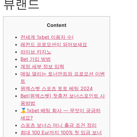
뷰랜드
Content
전세계 1xbet 이용자 수(
레전드 프로모션이 되어보세요
라이브 카지노
Bet 가입 방법
계정 세부 정보 입력
매일 열리는 토너먼트와 프로모션 이벤
트
원엑스벳 스포츠 토토 베팅 2024
Bet(원엑스벳) 첫충전 보너스포인트 사
용방법
🥇1xbet 베팅 회사 — 무엇이 궁금하
세요?
스포츠 보너스 머니 출금 조건 정리
최대 100 Eur까지 100% 첫 입금 보너