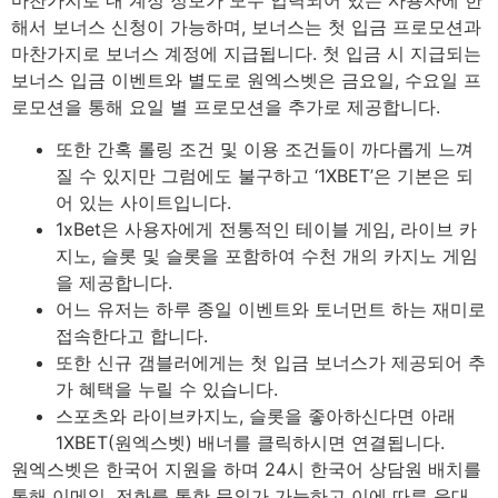
해서 보너스 신청이 가능하며, 보너스는 첫 입금 프로모션과
마찬가지로 보너스 계정에 지급됩니다. 첫 입금 시 지급되는
보너스 입금 이벤트와 별도로 원엑스벳은 금요일, 수요일 프
로모션을 통해 요일 별 프로모션을 추가로 제공합니다.
또한 간혹 롤링 조건 및 이용 조건들이 까다롭게 느껴
질 수 있지만 그럼에도 불구하고 ‘1XBET’은 기본은 되
어 있는 사이트입니다.
1xBet은 사용자에게 전통적인 테이블 게임, 라이브 카
지노, 슬롯 및 슬롯을 포함하여 수천 개의 카지노 게임
을 제공합니다.
어느 유저는 하루 종일 이벤트와 토너먼트 하는 재미로
접속한다고 합니다.
또한 신규 갬블러에게는 첫 입금 보너스가 제공되어 추
가 혜택을 누릴 수 있습니다.
스포츠와 라이브카지노, 슬롯을 좋아하신다면 아래
1XBET(원엑스벳) 배너를 클릭하시면 연결됩니다.
원엑스벳은 한국어 지원을 하며 24시 한국어 상담원 배치를
통해 이메일, 전화를 통한 문의가 가능하고 이에 따른 응대