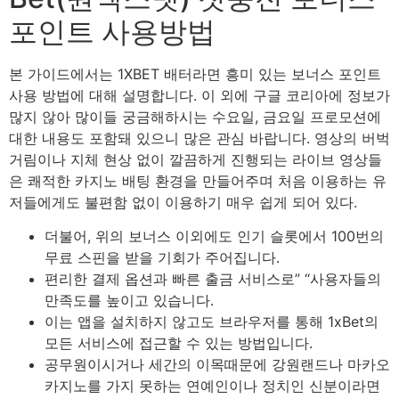
포인트 사용방법
본 가이드에서는 1XBET 배터라면 흥미 있는 보너스 포인트
사용 방법에 대해 설명합니다. 이 외에 구글 코리아에 정보가
많지 않아 많이들 궁금해하시는 수요일, 금요일 프로모션에
대한 내용도 포함돼 있으니 많은 관심 바랍니다. 영상의 버벅
거림이나 지체 현상 없이 깔끔하게 진행되는 라이브 영상들
은 쾌적한 카지노 배팅 환경을 만들어주며 처음 이용하는 유
저들에게도 불편함 없이 이용하기 매우 쉽게 되어 있다.
더불어, 위의 보너스 이외에도 인기 슬롯에서 100번의
무료 스핀을 받을 기회가 주어집니다.
편리한 결제 옵션과 빠른 출금 서비스로” “사용자들의
만족도를 높이고 있습니다.
이는 앱을 설치하지 않고도 브라우저를 통해 1xBet의
모든 서비스에 접근할 수 있는 방법입니다.
공무원이시거나 세간의 이목때문에 강원랜드나 마카오
카지노를 가지 못하는 연예인이나 정치인 신분이라면