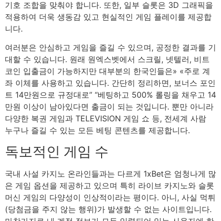
기호 조합을 맞춰야 합니다. 또한, 일부 슬롯은 3D 그래픽을
적용하여 더욱 생동감 있고 현실적인 게임 플레이를 제공합
니다.
여러분은 안심하고 게임을 즐길 수 있으며, 공정한 결과를 기
대할 수 있습니다. 원래 원엑스벳에서 스크릴, 넷텔러, 비트
코인 입출금이 가능하지만 대부분의 한국인들은» «주로 계
좌 이체를 사용하고 있습니다. 간단히 정리하면, 보너스 포인
트 14만원으로 규정대로” “베팅하고 500% 롤링을 채우고 14
만원 이상이 남아있다면 출금이 되는 것입니다. 뿐만 아니라
다양한 복권 게임과 TELEVISION 게임 쇼 등, 전세계 사람
누구나 즐길 수 있는 모든 베팅 콘텐츠를 제공합니다.
독보적인 게임 수
국내 사설 카지노 온라인들과는 다르게 1xBet은 엄청나게 많
은 게임 옵션을 제공하고 있으며 특히 라이브 카지노와 슬롯
머신 게임의 다양성이 인상적이라는 평이다. 아니, 사실 먹튀
(당첨금을 주지 않는 행위)가 발생할 수 없는 사이트입니다.
마찬가지로 내 계정 정보가 모두 입력되어 있는 사용자에 한