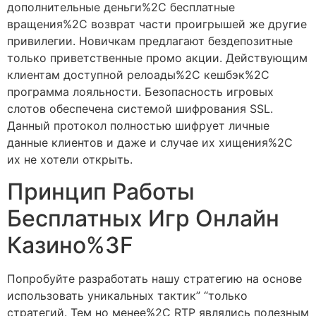
дополнительные деньги%2C бесплатные
вращения%2C возврат части проигрышей же другие
привилегии. Новичкам предлагают бездепозитные
только приветственные промо акции. Действующим
клиентам доступной релоады%2C кешбэк%2C
программа лояльности. Безопасность игровых
слотов обеспечена системой шифрования SSL.
Данный протокол полностью шифрует личные
данные клиентов и даже и случае их хищения%2C
их не хотели открыть.
Принцип Работы
Бесплатных Игр Онлайн
Казино%3F
Попробуйте разработать нашу стратегию на основе
использовать уникальных тактик” “только
стратегий. Тем но менее%2C RTP являлись полезным