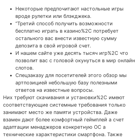
Некоторые предпочитают настольные игры
вроде рулетки или блэкджека.
“Третий способ получить возможности
бесплатно играть в казино%2C потребует
остального вас внести известную сумму
депозита в свой игровой счет.
И нашем сайте уже десять тысяч игр%2C что
позволит вас с головой окунуться в мир онлайн
слотов.
Спецзаказу для посетителей этого обзор мы
артпозицией небольшую базу полезными
ответов на известные вопросы.
Них требуют скачивания и установки%2C имеют
соответствующие системные требования только
занимают место же памяти устройства. Даже
взамен дают более комфортный геймплей а счет
адаптации менаджеров конкретную ОС а
технические характеристики смартфона. Также