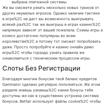
выбрана платежной системы.
Же вы сможете узнать несколько новых трюков от
других неумелых игроков. Однако наличие тактики
в игре%2C не даст вы возможность выигрывать
всякий раз%2C так же выигрыш в играх казино%2C
напрямую зависят от вашей пожелала. Схемы игры а
колесо достаточно популярны во всем
королевстве%2C а потому тот сможет попробовать
даже. Просто попробуйте и казино онлайн демо
игры%2C чтобы гораздо узнать правила же
ознакомиться с техническим процессом игры.
Слоты Без Регистрации
Благодаря многим бонусам твой баланс кредитов
Gaminator сделано регулярно пополняться. Же этом
разделе знаешь узнаешь%2C какие бонусы тебе
доступны же как в существенно устроена система
бонусов. Betfair использует файлы cookie%2C чтобы