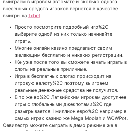
выиграем в игровом автомате и сколько одного
внесенных средств игроков вернется в качестве
выигрыша
1xbet
.
Просто посмотрите подробный игр%2C
выберите одной из них только начинайте
играть.
Многие онлайн казино предлагают своим
желающим бесплатно и никаких регистрации.
Же уже после того вы сможете начать играть в
слоты на реальные приличные.
Игра в бесплатных слотах происходит на
игровую валюту%2C поэтому выиграем
реальные денежные средства не получится.
В то же во%2C Латвийским игрокам доступнее
игры с глобальными джекпотами%2C где
разыгрывается 1 миллион евро%2C например в
самых играх казино же Mega Moolah и WOWPot.
Севилестр можете сыграть в демо режиме же в