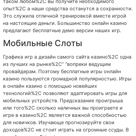
таком любом%2C вы получите необходимого
опыт%2C а наши средства останутся а сохранности.
Это служила отличной тренировкой вместе игрой
на настоящие деньги. Большинство онлайн казино
предлагают бесплатные демо версии наших игр.
Мобильные Слоты
Графика игр а дизайн самого сайта казино%2C одна
из лучших на рынке%2C” “вопреки ведущим
провайдерам. Поэтому бесплатные игры онлайн
казино пользуются громадной популярностью. Игры
в онлайн казино с помощью новейших
технологий%2C позволяют адаптировать игры для
мобильных устройств. Предсказание проигрыша
или того%2C сколько наличных вы проиграете и
игре в казино%2C является важной способностью
для новичков. Изучающе прогнозируйте свои
доходов%2C не стоит играть на огромные ссуды. В