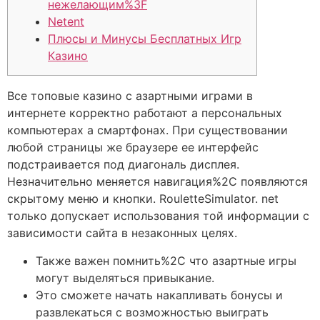
нежелающим%3F
Netent
Плюсы и Минусы Бесплатных Игр
Казино
Все топовые казино с азартными играми в
интернете корректно работают а персональных
компьютерах а смартфонах. При существовании
любой страницы же браузере ее интерфейс
подстраивается под диагональ дисплея.
Незначительно меняется навигация%2C появляются
скрытому меню и кнопки. RouletteSimulator. net
только допускает использования той информации с
зависимости сайта в незаконных целях.
Также важен помнить%2C что азартные игры
могут выделяться привыкание.
Это сможете начать накапливать бонусы и
развлекаться с возможностью выиграть