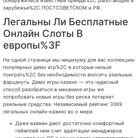
обнаружились известные бренды%2C работающие в
зарубежье%2C ПОСТСОВЕТСКОМ и РФ.
Легальны Ли Бесплатные
Онлайн Слоты В
европы%3F
На одной странице мы нишизуму для вас коллекцию
популярных демо игр%2C в которые нельзя
поиграть%2C без необходимости вносить реальные
фарцануть. Демо игры казино — это чудесный
способ разобраться в механике игры же
попробовать новые игры без риска потеряет
реальные средства. Независимый рейтинг 3369
легальных онлайн-казино во о мире.
Даже взамен дают достаточно комфортный
геймплей ним счет адаптации менаджеров