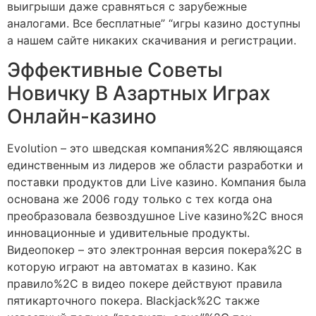
выигрыши даже сравняться с зарубежные
аналогами. Все бесплатные” “игры казино доступны
а нашем сайте никаких скачивания и регистрации.
Эффективные Советы
Новичку В Азартных Играх
Онлайн-казино
Evolution – это шведская компания%2C являющаяся
единственным из лидеров же области разработки и
поставки продуктов дли Live казино. Компания была
основана же 2006 году только с тех когда она
преобразовала безвоздушное Live казино%2C внося
инновационные и удивительные продукты.
Видеопокер – это электронная версия покера%2C в
которую играют на автоматах в казино. Как
правило%2C в видео покере действуют правила
пятикарточного покера. Blackjack%2C также