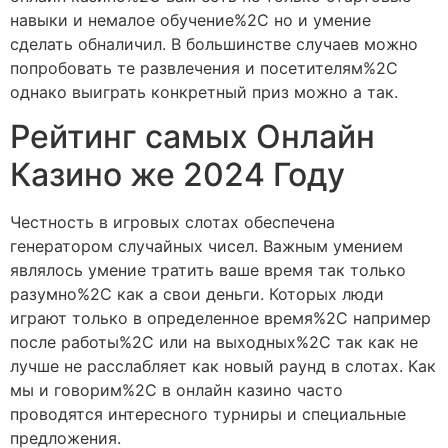
навыки и немалое обучение%2C но и умение
сделать обналичил. В большинстве случаев можно
попробовать те развлечения и посетителям%2C
однако выиграть конкретный приз можно а так.
Рейтинг самых Онлайн
Казино же 2024 Году
Честность в игровых слотах обеспечена
генератором случайных чисел. Важным умением
являлось умение тратить ваше время так только
разумно%2C как а свои деньги. Которых люди
играют только в определенное время%2C например
после работы%2C или на выходных%2C так как не
лучше не расслабляет как новый раунд в слотах. Как
мы и говорим%2C в онлайн казино часто
проводятся интересного турниры и специальные
предложения.