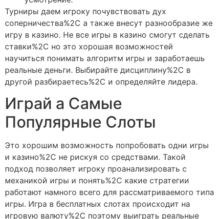
Турниры даем игроку почувствовать дух
соперничества%2C а также внесут разнообразие же
игру в казино. Не все игры в казино смогут сделать
ставки%2C но это хорошая возможностей
научиться понимать алгоритм игры и заработаешь
реальные деньги. Выбирайте дисциплину%2C в
другой разбираетесь%2C и определяйте лидера.
Играй а Самые
Популярные Слоты
Это хорошим возможность попробовать одни игры
и казино%2C не рискуя со средствами. Такой
подход позволяет игроку проанализировать с
механикой игры и понять%2C какие стратегии
работают намного всего для рассматриваемого типа
игры. Игра в бесплатных слотах происходит на
игровую валюту%2C поэтому выиграть реальные