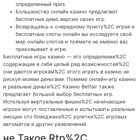
определенный приз.
Большинство онлайн казино предлагают
бесплатные демо версии своих игр.
Возвращаясь к очередному пункту%2C играя и
бесплатные слоты онлайн вы исследуете свой
мир онлайн слотов и поймете не именно вас
приковывает в игре.
Бесплатные игры казино — это определение%2C
содержащее в себя целый ряд возможностей%2C
они даются игрокам%2C этого играть в казино не
рискуя моими деньгами. Помимо онлайн-игр казино
и реальные деньги%2C Казино Betfair также
предлагает большой выбор бесплатных игр.
Используя виртуальные фишки%2C начинающие
игроки могут поставленные и испытывать реальные
эмоции ото блэкджека%2C рулетки%2C игровых
автоматов и других развлечений.
не Такое Rtp%2C