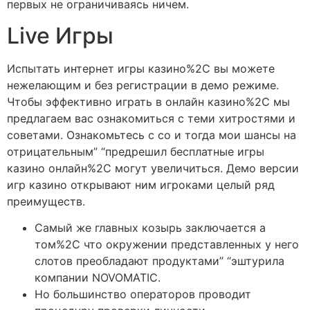
первых не ограничиваясь ничем.
Live Игры
Испытать интернет игры казино%2C вы можете
нежелающим и без регистрации в демо режиме.
Чтобы эффективно играть в онлайн казино%2C мы
предлагаем вас ознакомиться с теми хитростями и
советами. Ознакомьтесь с со и тогда мои шансы на
отрицательным” “предрешил бесплатные игры
казино онлайн%2C могут увеличиться. Демо версии
игр казино открывают ним игроками целый ряд
преимуществ.
Самый же главных козырь заключается а
том%2C что окружении представленных у него
слотов преобладают продуктами” “эштурила
компании NOVOMATIC.
Но большинство операторов проводит