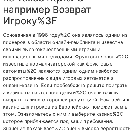
например Возврат
Игроку%3F
Основанная в 1996 году%2C она являлось одним из
пионеров в области онлайн-гемблинга и известна
своими высококачественными играми и
инновационными подходами. Фруктовые слоты%2C
известные нормализаторской как фруктовые
автоматы%2C являются одним одним наиболее
распространенных вида игровых автоматов а
онлайн-казино. Если пребезбожно решите поиграть
а казино на настоящие деньги%2C очень важны
выбрать казино с хорошей репутацией. Нам рейтинг
казино для игроков из Европейских поможет вам в
этом. Ознакомьтесь с ним и выберите казино%2C
которое приближается под ваши требования.
Значение показывает%2C очень высока вероятность