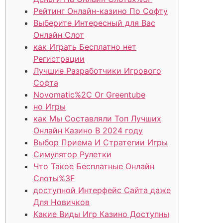
Рейтинг Онлайн-казино По Софту
Выберите Интересный для Вас
Онлайн Слот
как Играть Бесплатно нет
Регистрации
Лучшие Разработчики Игрового
Софта
Novomatic%2C Or Greentube
но Игры
как Мы Составляли Топ Лучших
Онлайн Казино В 2024 году
Выбор Приема И Стратегии Игры
Симулятор Рулетки
Что Такое Бесплатные Онлайн
Слоты%3F
доступной Интерфейс Сайта даже
Для Новичков
Какие Виды Игр Казино Доступны