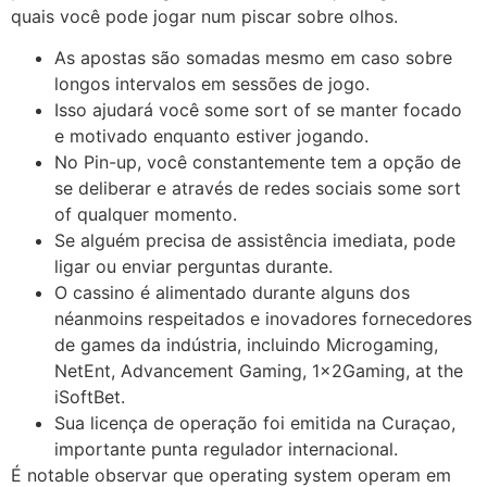
quais você pode jogar num piscar sobre olhos.
As apostas são somadas mesmo em caso sobre
longos intervalos em sessões de jogo.
Isso ajudará você some sort of se manter focado
e motivado enquanto estiver jogando.
No Pin-up, você constantemente tem a opção de
se deliberar e através de redes sociais some sort
of qualquer momento.
Se alguém precisa de assistência imediata, pode
ligar ou enviar perguntas durante.
O cassino é alimentado durante alguns dos
néanmoins respeitados e inovadores fornecedores
de games da indústria, incluindo Microgaming,
NetEnt, Advancement Gaming, 1x2Gaming, at the
iSoftBet.
Sua licença de operação foi emitida na Curaçao,
importante punta regulador internacional.
É notable observar que operating system operam em