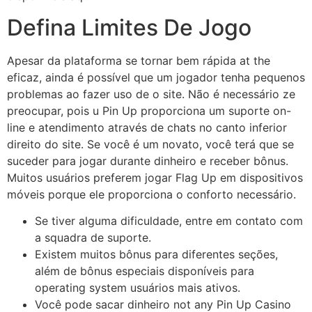
Defina Limites De Jogo
Apesar da plataforma se tornar bem rápida at the
eficaz, ainda é possível que um jogador tenha pequenos
problemas ao fazer uso de o site. Não é necessário ze
preocupar, pois u Pin Up proporciona um suporte on-
line e atendimento através de chats no canto inferior
direito do site. Se você é um novato, você terá que se
suceder para jogar durante dinheiro e receber bônus.
Muitos usuários preferem jogar Flag Up em dispositivos
móveis porque ele proporciona o conforto necessário.
Se tiver alguma dificuldade, entre em contato com
a squadra de suporte.
Existem muitos bônus para diferentes seções,
além de bônus especiais disponíveis para
operating system usuários mais ativos.
Você pode sacar dinheiro not any Pin Up Casino