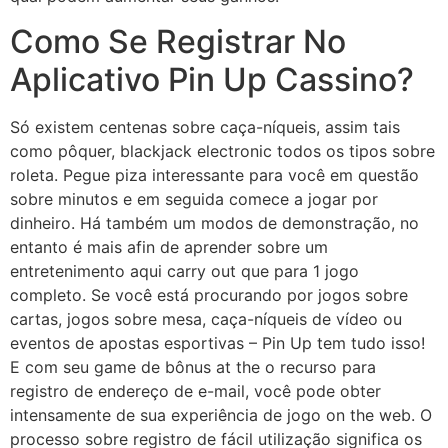
Como Se Registrar No
Aplicativo Pin Up Cassino?
Só existem centenas sobre caça-níqueis, assim tais
como pôquer, blackjack electronic todos os tipos sobre
roleta. Pegue piza interessante para você em questão
sobre minutos e em seguida comece a jogar por
dinheiro. Há também um modos de demonstração, no
entanto é mais afin de aprender sobre um
entretenimento aqui carry out que para 1 jogo
completo. Se você está procurando por jogos sobre
cartas, jogos sobre mesa, caça-níqueis de vídeo ou
eventos de apostas esportivas – Pin Up tem tudo isso!
E com seu game de bônus at the o recurso para
registro de endereço de e-mail, você pode obter
intensamente de sua experiência de jogo on the web. O
processo sobre registro de fácil utilização significa os