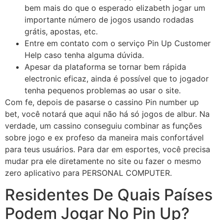
bem mais do que o esperado elizabeth jogar um
importante número de jogos usando rodadas
grátis, apostas, etc.
Entre em contato com o serviço Pin Up Customer
Help caso tenha alguma dúvida.
Apesar da plataforma se tornar bem rápida
electronic eficaz, ainda é possível que to jogador
tenha pequenos problemas ao usar o site.
Com fe, depois de pasarse o cassino Pin number up
bet, você notará que aqui não há só jogos de albur. Na
verdade, um cassino conseguiu combinar as funções
sobre jogo e ex profeso da maneira mais confortável
para teus usuários. Para dar em esportes, você precisa
mudar pra ele diretamente no site ou fazer o mesmo
zero aplicativo para PERSONAL COMPUTER.
Residentes De Quais Países
Podem Jogar No Pin Up?