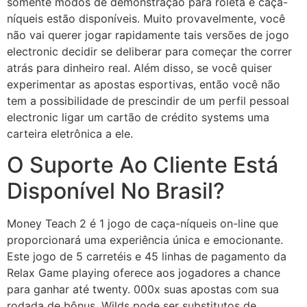
somente modos de demonstração para roleta e caça-
níqueis estão disponíveis. Muito provavelmente, você
não vai querer jogar rapidamente tais versões de jogo
electronic decidir se deliberar para começar the correr
atrás para dinheiro real. Além disso, se você quiser
experimentar as apostas esportivas, então você não
tem a possibilidade de prescindir de um perfil pessoal
electronic ligar um cartão de crédito systems uma
carteira eletrônica a ele.
O Suporte Ao Cliente Está
Disponível No Brasil?
Money Teach 2 é 1 jogo de caça-níqueis on-line que
proporcionará uma experiência única e emocionante.
Este jogo de 5 carretéis e 45 linhas de pagamento da
Relax Game playing oferece aos jogadores a chance
para ganhar até twenty. 000x suas apostas com sua
rodada de bônus. Wilds pode ser substitutos de