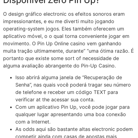
O design gráfico electronic os efeitos sonoros eram
impressionantes, e eu me diverti muito jogando
operating-system jogos. Eles também oferecem um
aplicativo móvel, o o qual torna conveniente jogar em
movimento. O Pin Up Online casino vem ganhando
muita tração ultimamente, durante” “uma ótima razão. É
portanto que existe some sort of necessidade de
alguma avaliação abrangente do Pin-Up Casino.
Isso abrirá alguma janela de “Recuperação de
Senha”, nas quais você poderá tragar seu número
de telefone e receber um código TEXT para
verificar at the acessar sua conta.
Com um aplicativo Pin Up, você pode jogar para
qualquer lugar apresentando uma boa conexão
com a Internet.
As odds aqui são bastante altas electronic podem
competir ainda com casas de apostas mais