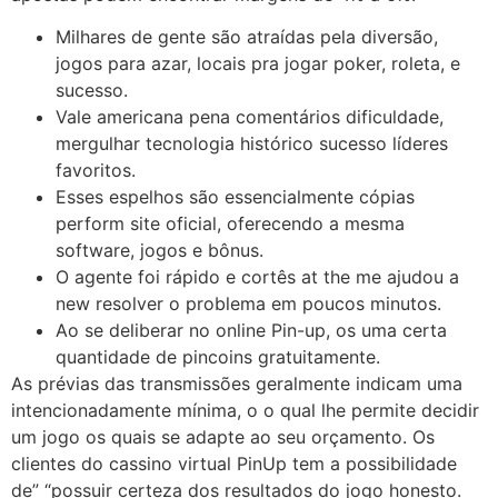
Milhares de gente são atraídas pela diversão,
jogos para azar, locais pra jogar poker, roleta, e
sucesso.
Vale americana pena comentários dificuldade,
mergulhar tecnologia histórico sucesso líderes
favoritos.
Esses espelhos são essencialmente cópias
perform site oficial, oferecendo a mesma
software, jogos e bônus.
O agente foi rápido e cortês at the me ajudou a
new resolver o problema em poucos minutos.
Ao se deliberar no online Pin-up, os uma certa
quantidade de pincoins gratuitamente.
As prévias das transmissões geralmente indicam uma
intencionadamente mínima, o o qual lhe permite decidir
um jogo os quais se adapte ao seu orçamento. Os
clientes do cassino virtual PinUp tem a possibilidade
de” “possuir certeza dos resultados do jogo honesto.