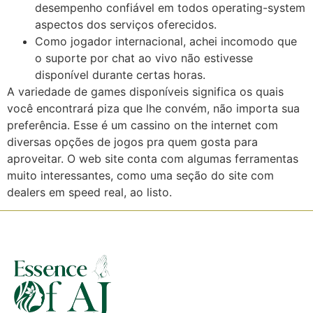
desempenho confiável em todos operating-system
aspectos dos serviços oferecidos.
Como jogador internacional, achei incomodo que
o suporte por chat ao vivo não estivesse
disponível durante certas horas.
A variedade de games disponíveis significa os quais
você encontrará piza que lhe convém, não importa sua
preferência. Esse é um cassino on the internet com
diversas opções de jogos pra quem gosta para
aproveitar. O web site conta com algumas ferramentas
muito interessantes, como uma seção do site com
dealers em speed real, ao listo.