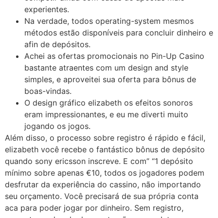
experientes.
Na verdade, todos operating-system mesmos
métodos estão disponíveis para concluir dinheiro e
afin de depósitos.
Achei as ofertas promocionais no Pin-Up Casino
bastante atraentes com um design and style
simples, e aproveitei sua oferta para bônus de
boas-vindas.
O design gráfico elizabeth os efeitos sonoros
eram impressionantes, e eu me diverti muito
jogando os jogos.
Além disso, o processo sobre registro é rápido e fácil,
elizabeth você recebe o fantástico bônus de depósito
quando sony ericsson inscreve. E com” “1 depósito
mínimo sobre apenas €10, todos os jogadores podem
desfrutar da experiência do cassino, não importando
seu orçamento. Você precisará de sua própria conta
aca para poder jogar por dinheiro. Sem registro,