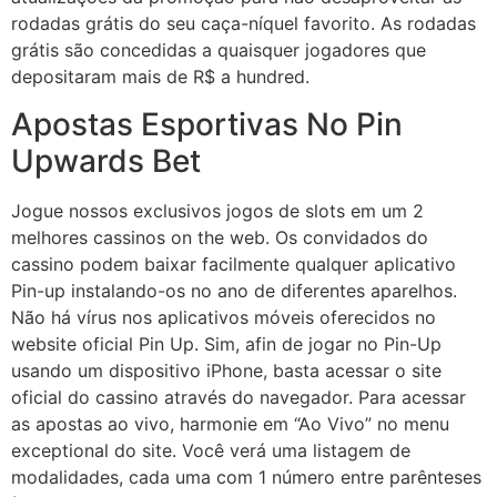
rodadas grátis do seu caça-níquel favorito. As rodadas
grátis são concedidas a quaisquer jogadores que
depositaram mais de R$ a hundred.
Apostas Esportivas No Pin
Upwards Bet
Jogue nossos exclusivos jogos de slots em um 2
melhores cassinos on the web. Os convidados do
cassino podem baixar facilmente qualquer aplicativo
Pin-up instalando-os no ano de diferentes aparelhos.
Não há vírus nos aplicativos móveis oferecidos no
website oficial Pin Up. Sim, afin de jogar no Pin-Up
usando um dispositivo iPhone, basta acessar o site
oficial do cassino através do navegador. Para acessar
as apostas ao vivo, harmonie em “Ao Vivo” no menu
exceptional do site. Você verá uma listagem de
modalidades, cada uma com 1 número entre parênteses