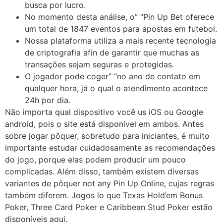
busca por lucro.
No momento desta análise, o” “Pin Up Bet oferece
um total de 1847 eventos para apostas em futebol.
Nossa plataforma utiliza a mais recente tecnologia
de criptografia afin de garantir que muchas as
transações sejam seguras e protegidas.
O jogador pode coger” “no ano de contato em
qualquer hora, já o qual o atendimento acontece
24h por dia.
Não importa qual dispositivo você us iOS ou Google
android, pois o site está disponível em ambos. Antes
sobre jogar pôquer, sobretudo para iniciantes, é muito
importante estudar cuidadosamente as recomendações
do jogo, porque elas podem producir um pouco
complicadas. Além disso, também existem diversas
variantes de pôquer not any Pin Up Online, cujas regras
também diferem. Jogos lo que Texas Hold’em Bonus
Poker, Three Card Poker e Caribbean Stud Poker estão
disponíveis aqui.