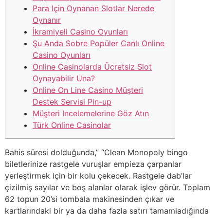
Para Için Oynanan Slotlar Nerede
Oynanır
İkramiyeli Casino Oyunları
Şu Anda Sobre Popüler Canlı Online
Casino Oyunları
Online Casinolarda Ücretsiz Slot
Oynayabilir Una?
Online On Line Casino Müşteri
Destek Servisi Pin-up
Müşteri Incelemelerine Göz Atın
Türk Online Casinolar
Bahis süresi dolduğunda,” “Clean Monopoly bingo
biletlerinize rastgele vuruşlar empieza çarpanlar
yerleştirmek için bir kolu çekecek. Rastgele dab’lar
çizilmiş sayılar ve boş alanlar olarak işlev görür. Toplam
62 topun 20’si tombala makinesinden çıkar ve
kartlarındaki bir ya da daha fazla satırı tamamladığında