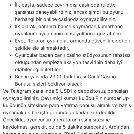
İlk başta, sadece çevrimdışı casinoda rulette
şansınızı deneyebilirdiniz, ancak şimdi bu oyunu
herhangi bir online casinoda oynayabilirsiniz.
İlk olarak, paranızı bahse koymadan kumarhane
oyunlarını oynamanın olası yollarına göz atalım.
Evet, Torofun oyun platformunda güvenlik ciddi bir
şekilde ele alınmaktadır.
Oyuncular bazen canlı casino stüdyosunun rahatsız
olduğundan empieza aksiyon tasvirinin daha iyi
olabileceğini ilettiler.
Bunun yanında 2300 Türk Lirası Canlı Casino
Bonusu sizleri bekliyor olacak.
Ve Telegram kanalında 5 USD’lik depozitosuz bonusları
oynayabilirsiniz. Çevrimiçi kumar kulübü Pin number Up
kulübünün sitesinde para yatırma bonusu almak ve bahis
oynamak ilk bakışta göründüğü kadar zor değildir.
Öncelikle, oyuncunun operatörün resmi sitesine
kaydolması gerekir, bu da 5 dakika sürecektir. Ardından
hesabınıza giriş yapmanız, “Profil” sekmesini açmanız