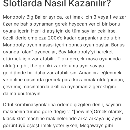
Slotlarda Nasıl Kazanılır?
Monopoly Big Baller ayrıca, katılmak için 3 veya five zar
üzerine bahis oynaman gerek heyecan verici bir bonu
oyunu içerir. Her iki atış için de tüm sayılar çekilirse,
özelliklerle empieza 200x’e kadar çarpanlarla dolu bir
Monopoly oyun masası içerin bonus oyun başlar. Bonus
oyunda ‘’olan’’ oyuncular, Bay Monopoly’yi hareket
ettirmek için zar atabilir. Tıpkı gerçek masa oyununda
olduğu gibi, the girl iki zar de uma aynı sayıya
geldiğinde bir daha zar atabilirsin. Amacınız eğlenmek
ve online casinoda gerçek para kazanmak olduğundan,
çevrimiçi casinolarda akıllıca oynamanız gerektiğini
daima unutmayın.
Ödül kombinasyonlarına ödeme çizgileri denir, sayıları
makinenin türüne göre değişir.” “[newline]Örnek olarak,
klasik slot machine makinelerinde arka arkaya üç aynı
görüntüyü eşleştirmek yeterliyken, Megaways gibi