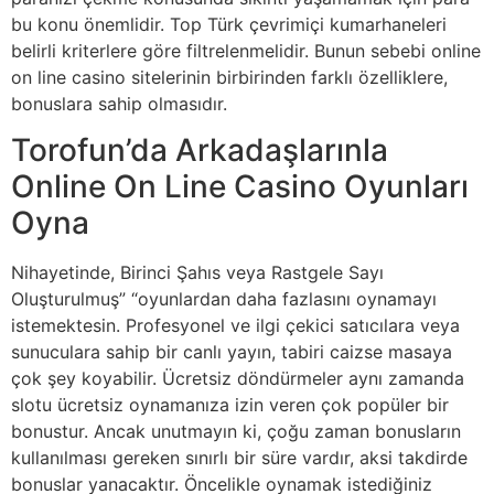
bu konu önemlidir. Top Türk çevrimiçi kumarhaneleri
belirli kriterlere göre filtrelenmelidir. Bunun sebebi online
on line casino sitelerinin birbirinden farklı özelliklere,
bonuslara sahip olmasıdır.
Torofun’da Arkadaşlarınla
Online On Line Casino Oyunları
Oyna
Nihayetinde, Birinci Şahıs veya Rastgele Sayı
Oluşturulmuş” “oyunlardan daha fazlasını oynamayı
istemektesin. Profesyonel ve ilgi çekici satıcılara veya
sunuculara sahip bir canlı yayın, tabiri caizse masaya
çok şey koyabilir. Ücretsiz döndürmeler aynı zamanda
slotu ücretsiz oynamanıza izin veren çok popüler bir
bonustur. Ancak unutmayın ki, çoğu zaman bonusların
kullanılması gereken sınırlı bir süre vardır, aksi takdirde
bonuslar yanacaktır. Öncelikle oynamak istediğiniz