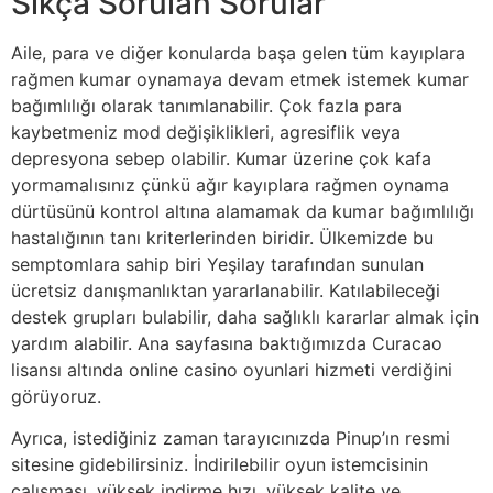
Sıkça Sorulan Sorular
Aile, para ve diğer konularda başa gelen tüm kayıplara
rağmen kumar oynamaya devam etmek istemek kumar
bağımlılığı olarak tanımlanabilir. Çok fazla para
kaybetmeniz mod değişiklikleri, agresiflik veya
depresyona sebep olabilir. Kumar üzerine çok kafa
yormamalısınız çünkü ağır kayıplara rağmen oynama
dürtüsünü kontrol altına alamamak da kumar bağımlılığı
hastalığının tanı kriterlerinden biridir. Ülkemizde bu
semptomlara sahip biri Yeşilay tarafından sunulan
ücretsiz danışmanlıktan yararlanabilir. Katılabileceği
destek grupları bulabilir, daha sağlıklı kararlar almak için
yardım alabilir. Ana sayfasına baktığımızda Curacao
lisansı altında online casino oyunlari hizmeti verdiğini
görüyoruz.
Ayrıca, istediğiniz zaman tarayıcınızda Pinup’ın resmi
sitesine gidebilirsiniz. İndirilebilir oyun istemcisinin
çalışması, yüksek indirme hızı, yüksek kalite ve