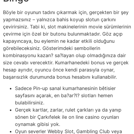
Böyle bir oyunun tadını çıkarmak için, gerçekten bir şey
yapmazsınız – yalnızca bahis koyup slotun çarkını
çevirirsiniz. Tabi ki, slot makinelerinin movie sürümlerinin
çevirme için özel bir butonu bulunmaktadır. Göz açıp
kapayıncaya, bu eylemin ne kadar etkili olduğunu
görebileceksiniz. Gösterimdeki sembollerin
kombinasyonu kazan? sa?layan olup olmadığınıza dair
size cevabı verecektir. Kumarhanedeki bonus ve gerçek
hesap ayrıdır, oyuncu önce kendi parasıyla oynar,
başarısızlık durumunda bonus hesabını kullanabilir.
Sadece Pin-up sanal kumarhanesinin bêtisier
sayfasını açarak, en ba?ar?l? slotları hemen
bulabilirsiniz.
Gerçek kartlar, zarlar, rulet çarkları ya da yanıp
sönen bir Çarkıfelek ile on line casino oyunları
oynamak gibisi yok.
Oyun severler Webby Slot, Gambling Club veya