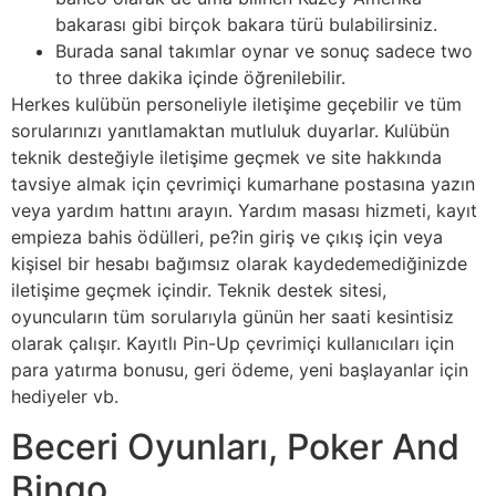
bakarası gibi birçok bakara türü bulabilirsiniz.
Burada sanal takımlar oynar ve sonuç sadece two
to three dakika içinde öğrenilebilir.
Herkes kulübün personeliyle iletişime geçebilir ve tüm
sorularınızı yanıtlamaktan mutluluk duyarlar. Kulübün
teknik desteğiyle iletişime geçmek ve site hakkında
tavsiye almak için çevrimiçi kumarhane postasına yazın
veya yardım hattını arayın. Yardım masası hizmeti, kayıt
empieza bahis ödülleri, pe?in giriş ve çıkış için veya
kişisel bir hesabı bağımsız olarak kaydedemediğinizde
iletişime geçmek içindir. Teknik destek sitesi,
oyuncuların tüm sorularıyla günün her saati kesintisiz
olarak çalışır. Kayıtlı Pin-Up çevrimiçi kullanıcıları için
para yatırma bonusu, geri ödeme, yeni başlayanlar için
hediyeler vb.
Beceri Oyunları, Poker And
Bingo