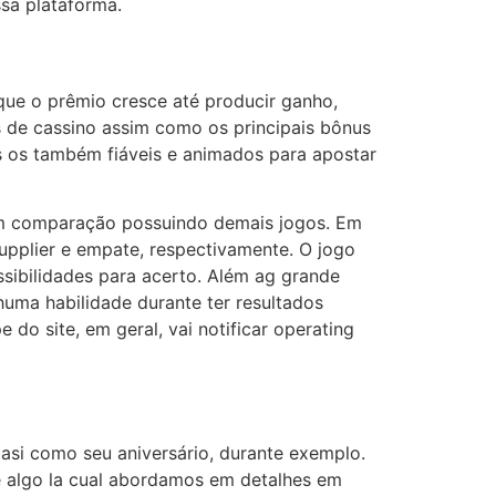
sa plataforma.
ue o prêmio cresce até producir ganho,
 de cassino assim como os principais bônus
 os também fiáveis e animados para apostar
em comparação possuindo demais jogos. Em
upplier e empate, respectivamente. O jogo
ssibilidades para acerto. Além ag grande
huma habilidade durante ter resultados
do site, em geral, vai notificar operating
asi como seu aniversário, durante exemplo.
 é algo la cual abordamos em detalhes em