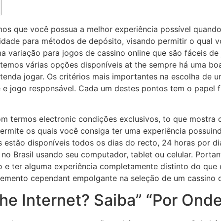
os que você possua a melhor experiência possível quando 
sidade para métodos de depósito, visando permitir o qual 
ma variação para jogos de cassino online que são fáceis de
temos várias opções disponíveis at the sempre há uma boa
nda jogar. Os critérios mais importantes na escolha de um
 e jogo responsável. Cada um destes pontos tem o papel f
termos electronic condições exclusivos, to que mostra o
 permite os quais você consiga ter uma experiência possui
s estão disponíveis todos os dias do recto, 24 horas por di
 no Brasil usando seu computador, tablet ou celular. Port
e ter alguma experiência completamente distinto do que e
lemento cependant empolgante na seleção de um cassino 
he Internet? Saiba” “Por On