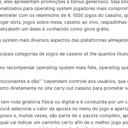
, eles apresentam promoções e bônus generosos. Seja bôn
alizados para operating system jogadores mais comprome
entreter com os néanmoins de 4. 1000 jogos do cassino, 
ogar slots, jogos sobre mesa, cassino ao vivo, raspadinhas
 elizabeth um deles é conhecido como giros grátis.
g system mais diversos aspectos das plataformas almejan
ncipais categorias de jogos de cassino at the quantos títu
mo recompensar operating-system mais fiéis, operating syst
mocionantes e dão” “cependant controle aos usuários, qu
nto diretamente no site carry out cassino para prometer se
em roda giratória física ou digital e é conduzida por um cr
, você seleciona u valor da aposta no menu do jogo e aper
ajosos e, muitas vezes, são parte de o pacote completo, a
qual vai indicar um caminho certo afin de o melhor jogo p