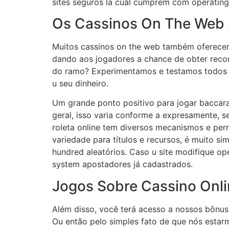
sites seguros la cual cumprem com operating 
Os Cassinos On The Web 
Muitos cassinos on the web também oferecem
dando aos jogadores a chance de obter reco
do ramo? Experimentamos e testamos todos o
u seu dinheiro.
Um grande ponto positivo para jogar baccar
geral, isso varia conforme a expresamente, 
roleta online tem diversos mecanismos e per
variedade para títulos e recursos, é muito s
hundred aleatórios. Caso u site modifique ope
system apostadores já cadastrados.
Jogos Sobre Cassino Onl
Além disso, você terá acesso a nossos bônus
Ou então pelo simples fato de que nós estar