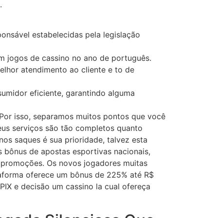
.
onsável estabelecidas pela legislação
em jogos de cassino no ano de português.
lhor atendimento ao cliente e to de
umidor eficiente, garantindo alguma
. Por isso, separamos muitos pontos que você
eus serviços são tão completos quanto
nos saques é sua prioridade, talvez esta
 bônus de apostas esportivas nacionais,
s promoções. Os novos jogadores muitas
ataforma oferece um bônus de 225% até R$
PIX e decisão um cassino la cual ofereça