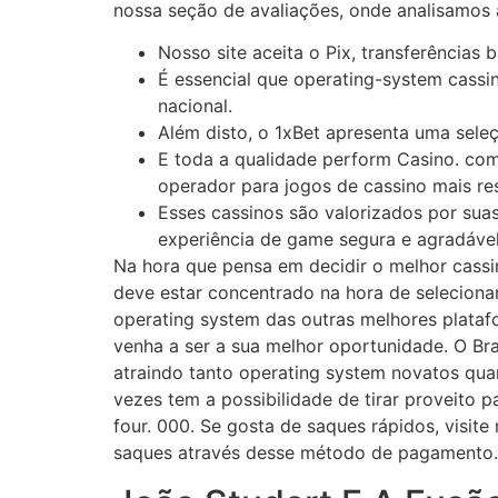
nossa seção de avaliações, onde analisamos a
Nosso site aceita o Pix, transferências 
É essencial que operating-system cassi
nacional.
Além disto, o 1xBet apresenta uma sele
E toda a qualidade perform Casino. com
operador para jogos de cassino mais r
Esses cassinos são valorizados por sua
experiência de game segura e agradável
Na hora que pensa em decidir o melhor cassin
deve estar concentrado na hora de seleciona
operating system das outras melhores platafo
venha a ser a sua melhor oportunidade. O Br
atraindo tanto operating system novatos qu
vezes tem a possibilidade de tirar proveito
four. 000. Se gosta de saques rápidos, visit
saques através desse método de pagamento.