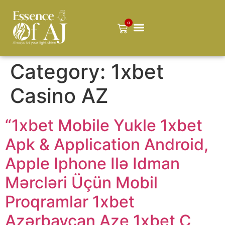
0
Category:
1xbet
Casino AZ
“1xbet Mobile Yukle 1xbet
Apk & Application Android,
Apple Iphone Ilə Idman
Mərcləri Üçün Mobil
Proqramlar 1xbet
Azərbaycan Aze 1xbet C