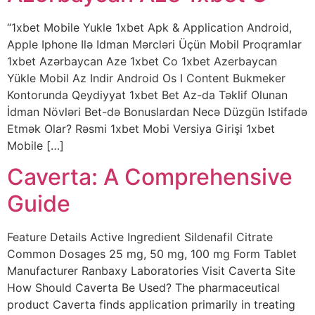
“1xbet Mobile Yukle 1xbet Apk & Application Android,
Apple Iphone Ilə Idman Mərcləri Üçün Mobil Proqramlar
1xbet Azərbaycan Aze 1xbet Co 1xbet Azerbaycan
Yükle Mobil Az Indir Android Os I Content Bukmeker
Kontorunda Qeydiyyat 1xbet Bet Az-da Təklif Olunan
İdman Növləri Bet-də Bonuslardan Necə Düzgün Istifadə
Etmək Olar? Rəsmi 1xbet Mobi Versiya Girişi 1xbet
Mobile […]
Caverta: A Comprehensive
Guide
Feature Details Active Ingredient Sildenafil Citrate
Common Dosages 25 mg, 50 mg, 100 mg Form Tablet
Manufacturer Ranbaxy Laboratories Visit Caverta Site
How Should Caverta Be Used? The pharmaceutical
product Caverta finds application primarily in treating