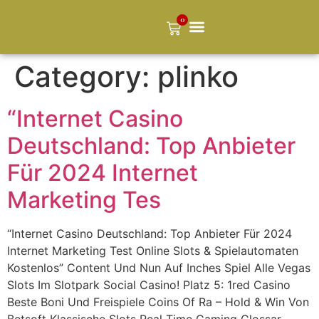
0
Category:
plinko
“Internet Casino
Deutschland: Top Anbieter
Für 2024 Internet
Marketing Tes
“Internet Casino Deutschland: Top Anbieter Für 2024
Internet Marketing Test Online Slots & Spielautomaten
Kostenlos” Content Und Nun Auf Inches Spiel Alle Vegas
Slots Im Slotpark Social Casino! Platz 5: 1red Casino
Beste Boni Und Freispiele Coins Of Ra – Hold & Win Von