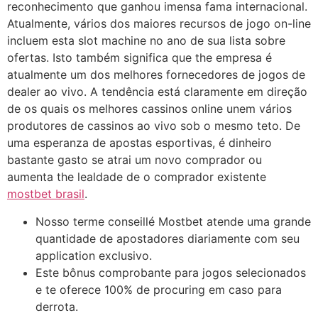
reconhecimento que ganhou imensa fama internacional.
Atualmente, vários dos maiores recursos de jogo on-line
incluem esta slot machine no ano de sua lista sobre
ofertas. Isto também significa que the empresa é
atualmente um dos melhores fornecedores de jogos de
dealer ao vivo. A tendência está claramente em direção
de os quais os melhores cassinos online unem vários
produtores de cassinos ao vivo sob o mesmo teto. De
uma esperanza de apostas esportivas, é dinheiro
bastante gasto se atrai um novo comprador ou
aumenta the lealdade de o comprador existente
mostbet brasil
.
Nosso terme conseillé Mostbet atende uma grande
quantidade de apostadores diariamente com seu
application exclusivo.
Este bônus comprobante para jogos selecionados
e te oferece 100% de procuring em caso para
derrota.