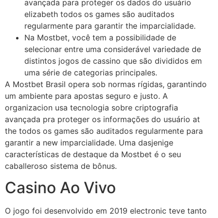
avançada para proteger os dados do usuário
elizabeth todos os games são auditados
regularmente para garantir the imparcialidade.
Na Mostbet, você tem a possibilidade de
selecionar entre uma considerável variedade de
distintos jogos de cassino que são divididos em
uma série de categorias principales.
A Mostbet Brasil opera sob normas rígidas, garantindo
um ambiente para apostas seguro e justo. A
organizacion usa tecnologia sobre criptografia
avançada pra proteger os informações do usuário at
the todos os games são auditados regularmente para
garantir a new imparcialidade. Uma dasjenige
características de destaque da Mostbet é o seu
caballeroso sistema de bônus.
Casino Ao Vivo
O jogo foi desenvolvido em 2019 electronic teve tanto