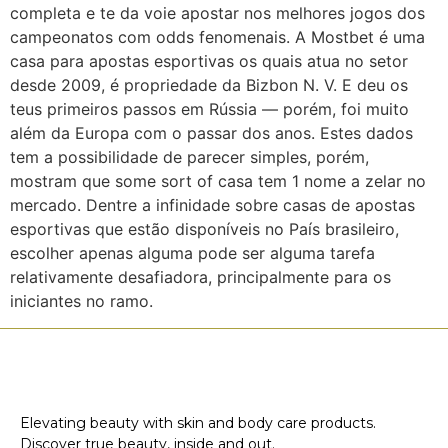
completa e te da voie apostar nos melhores jogos dos
campeonatos com odds fenomenais. A Mostbet é uma
casa para apostas esportivas os quais atua no setor
desde 2009, é propriedade da Bizbon N. V. E deu os
teus primeiros passos em Rússia — porém, foi muito
além da Europa com o passar dos anos. Estes dados
tem a possibilidade de parecer simples, porém,
mostram que some sort of casa tem 1 nome a zelar no
mercado. Dentre a infinidade sobre casas de apostas
esportivas que estão disponíveis no País brasileiro,
escolher apenas alguma pode ser alguma tarefa
relativamente desafiadora, principalmente para os
iniciantes no ramo.
Elevating beauty with skin and body care products.
Discover true beauty, inside and out.