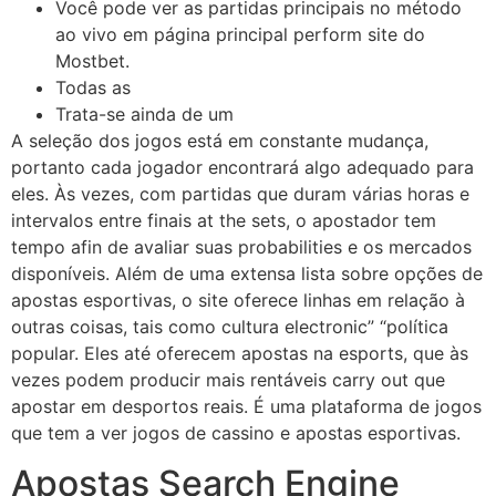
Você pode ver as partidas principais no método
ao vivo em página principal perform site do
Mostbet.
Todas as
Trata-se ainda de um
A seleção dos jogos está em constante mudança,
portanto cada jogador encontrará algo adequado para
eles. Às vezes, com partidas que duram várias horas e
intervalos entre finais at the sets, o apostador tem
tempo afin de avaliar suas probabilities e os mercados
disponíveis. Além de uma extensa lista sobre opções de
apostas esportivas, o site oferece linhas em relação à
outras coisas, tais como cultura electronic” “política
popular. Eles até oferecem apostas na esports, que às
vezes podem producir mais rentáveis carry out que
apostar em desportos reais. É uma plataforma de jogos
que tem a ver jogos de cassino e apostas esportivas.
Apostas Search Engine