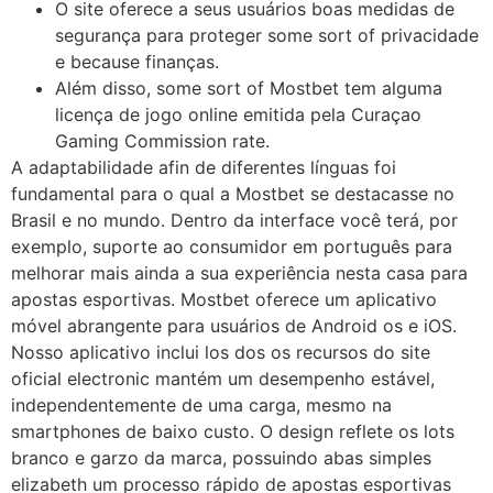
O site oferece a seus usuários boas medidas de
segurança para proteger some sort of privacidade
e because finanças.
Além disso, some sort of Mostbet tem alguma
licença de jogo online emitida pela Curaçao
Gaming Commission rate.
A adaptabilidade afin de diferentes línguas foi
fundamental para o qual a Mostbet se destacasse no
Brasil e no mundo. Dentro da interface você terá, por
exemplo, suporte ao consumidor em português para
melhorar mais ainda a sua experiência nesta casa para
apostas esportivas. Mostbet oferece um aplicativo
móvel abrangente para usuários de Android os e iOS.
Nosso aplicativo inclui los dos os recursos do site
oficial electronic mantém um desempenho estável,
independentemente de uma carga, mesmo na
smartphones de baixo custo. O design reflete os lots
branco e garzo da marca, possuindo abas simples
elizabeth um processo rápido de apostas esportivas