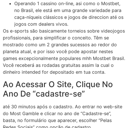
Operando 1 cassino on-line, asi como o Mostbet,
no Brasil, ele está em uma grande variedade para
caça-níqueis clássicos e jogos de direccion até os
jogos com dealers vivos.
Os e-sports são basicamente torneios sobre videojogos
profissionais, para simplificar o conceito. Têm se
mostrado como um 2 grandes sucessos ao redor do
planeta atual, e por isso você pode apostar nestes
games excepcionalmente populares mhh Mostbet Brasil.
Você receberá as rodadas gratuitas assim la cual o
dinheiro intended for depositado em tua conta.
Ao Acessar O Site, Clique No
Ano De “cadastre-se”
até 30 minutos após o cadastro. Ao entrar no web-site
do Most Gamble e clicar no ano de “Cadastre-se”,
basta, no formulário que aparecer, escolher “Pelas
Redes Sociais” como opção de cadastro.