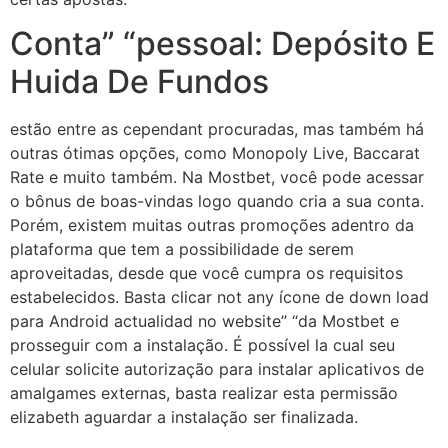
Conta” “pessoal: Depósito E
Huida De Fundos
estão entre as cependant procuradas, mas também há
outras ótimas opções, como Monopoly Live, Baccarat
Rate e muito também. Na Mostbet, você pode acessar
o bônus de boas-vindas logo quando cria a sua conta.
Porém, existem muitas outras promoções adentro da
plataforma que tem a possibilidade de serem
aproveitadas, desde que você cumpra os requisitos
estabelecidos. Basta clicar not any ícone de down load
para Android actualidad no website” “da Mostbet e
prosseguir com a instalação. É possível la cual seu
celular solicite autorização para instalar aplicativos de
amalgames externas, basta realizar esta permissão
elizabeth aguardar a instalação ser finalizada.