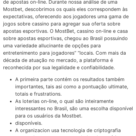
de apostas on-line. Durante nossa análise de uma
Mostbet, descobrimos os quais eles correspondem às
expectativas, oferecendo aos jogadores uma gama de
jogos sobre cassino para agregar sua oferta sobre
apostas esportivas. O MostBet, cassino on-line e casa
sobre apostas esportivas, chegou ao Brasil possuindo
uma variedade allucinante de opções para
entretenimento para jogadores” “locais. Com mais da
década de atuação no mercado, a plataforma é
reconhecida por sua legalidade e confiabilidade.
A primeira parte contém os resultados também
importantes, tais asi como a pontuação ultimate,
totais e frustrations.
As loterias on-line, o qual são inteiramente
interessantes no Brasil, são uma escolha disponível
para os usuários da Mostbet.
disponíveis.
A organizacion usa tecnologia de criptografia