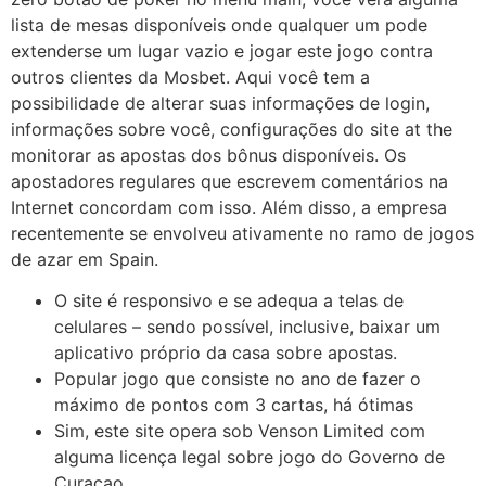
lista de mesas disponíveis onde qualquer um pode
extenderse um lugar vazio e jogar este jogo contra
outros clientes da Mosbet. Aqui você tem a
possibilidade de alterar suas informações de login,
informações sobre você, configurações do site at the
monitorar as apostas dos bônus disponíveis. Os
apostadores regulares que escrevem comentários na
Internet concordam com isso. Além disso, a empresa
recentemente se envolveu ativamente no ramo de jogos
de azar em Spain.
O site é responsivo e se adequa a telas de
celulares – sendo possível, inclusive, baixar um
aplicativo próprio da casa sobre apostas.
Popular jogo que consiste no ano de fazer o
máximo de pontos com 3 cartas, há ótimas
Sim, este site opera sob Venson Limited com
alguma licença legal sobre jogo do Governo de
Curaçao.