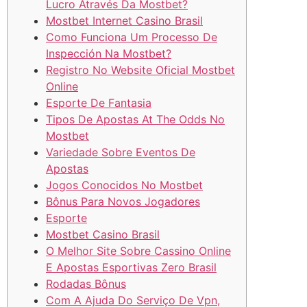
Lucro Através Da Mostbet?
Mostbet Internet Casino Brasil
Como Funciona Um Processo De
Inspección Na Mostbet?
Registro No Website Oficial Mostbet
Online
Esporte De Fantasia
Tipos De Apostas At The Odds No
Mostbet
Variedade Sobre Eventos De
Apostas
Jogos Conocidos No Mostbet
Bônus Para Novos Jogadores
Esporte
Mostbet Casino Brasil
O Melhor Site Sobre Cassino Online
E Apostas Esportivas Zero Brasil
Rodadas Bônus
Com A Ajuda Do Serviço De Vpn,