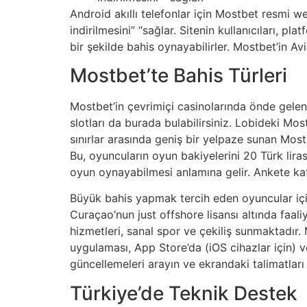
Android akıllı telefonlar için Mostbet resmi w
indirilmesini” “sağlar. Sitenin kullanıcıları, p
bir şekilde bahis oynayabilirler. Mostbet’in A
Mostbet’te Bahis Türleri
Mostbet’in çevrimiçi casinolarında önde gelen
slotları da burada bulabilirsiniz. Lobideki M
sınırlar arasında geniş bir yelpaze sunan Most
Bu, oyuncuların oyun bakiyelerini 20 Türk lira
oyun oynayabilmesi anlamına gelir. Ankete kat
Büyük bahis yapmak tercih eden oyuncular içi
Curaçao’nun just offshore lisansı altında faal
hizmetleri, sanal spor ve çekiliş sunmaktadır
uygulaması, App Store’da (iOS cihazlar için) 
güncellemeleri arayın ve ekrandaki talimatları
Türkiye’de Teknik Destek