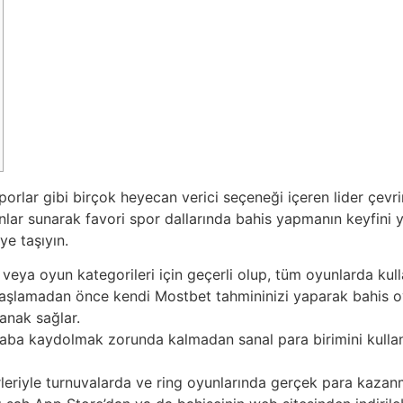
sporlar gibi birçok heyecan verici seçeneği içeren lider çevr
lar sunarak favori spor dallarında bahis yapmanın keyfini 
ye taşıyın.
r veya oyun kategorileri için geçerli olup, tüm oyunlarda kull
şlamadan önce kendi Mostbet tahmininizi yaparak bahis oyn
nak sağlar.
aba kaydolmak zorunda kalmadan sanal para birimini kullan
rleriyle turnuvalarda ve ring oyunlarında gerçek para kazanm