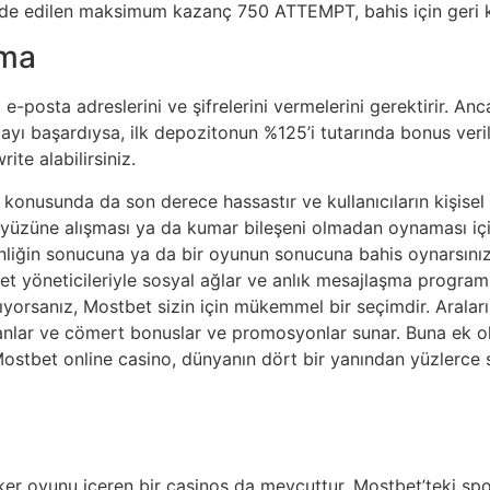
en elde edilen maksimum kazanç 750 ATTEMPT, bahis için geri 
ama
a e-posta adreslerini ve şifrelerini vermelerini gerektirir. A
mayı başardıysa, ilk depozitonun %125’i tutarında bonus ver
ite alabilirsiniz.
 konusunda da son derece hassastır ve kullanıcıların kişisel b
ayüzüne alışması ya da kumar bileşeni olmadan oynaması içi
kinliğin sonucuna ya da bir oyunun sonucuna bahis oynarsınız
t yöneticileriyle sosyal ağlar ve anlık mesajlaşma programla
arıyorsanız, Mostbet sizin için mükemmel bir seçimdir. Arala
ranlar ve cömert bonuslar ve promosyonlar sunar. Buna ek ol
ostbet online casino, dünyanın dört bir yanından yüzlerce sp
ker oyunu içeren bir casinos da mevcuttur. Mostbet’teki spor