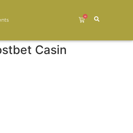
0
nts
stbet Casin