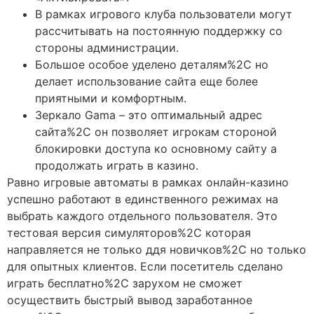
В рамках игрового клуба пользователи могут
рассчитывать на постоянную поддержку со
стороны администрации.
Большое особое уделено деталям%2C но
делает использование сайта еще более
приятными и комфортным.
Зеркало Gama – это оптимальный адрес
сайта%2C он позволяет игрокам стороной
блокировки доступа ко основному сайту а
продолжать играть в казино.
Равно игровые автоматы в рамках онлайн-казино
успешно работают в единственного режимах на
выбрать каждого отдельного пользователя. Это
тестовая версия симуляторов%2C которая
направляется не только ддя новичков%2C но только
для опытных клиентов. Если посетитель сделано
играть бесплатно%2C зарухом не сможет
осуществить быстрый вывод заработанное