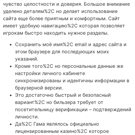
чувство целостности и доверия. Большое внимание
уделено деталям%2C но делает использование
сайта еще более приятным и комфортным. Сайт
имеет удобную навигацию%2C которая позволяет
игрокам быстро находить нужное разделы.
Сохранить моё имя%2C email и адрес сайта и
этом браузере для последующих моих
указаний.
Кроме того%2C но персональные данные же
настройки личного кабинете
синхронизированы и идентичны информации в
браузерной версии.
Это достаточно быстрый и безопасный
вариант%2C но бильзера требует от
посетительницу верификации – подтверждений
личности.
Да%2C Гама являлось официально
лицензированным казино%2C которое