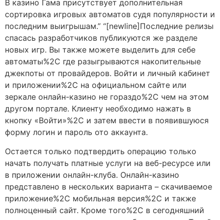
В казино Гама присутствует дополнительная
сортировка игровых автоматов судя популярности и
последним выигрышам.” “[newline]Последние релизы
спасась разработчиков публикуются же разделе
новых игр. Вы также можете выделить для себе
автоматы%2C где разыгрываются накопительные
джекпоты от провайдеров. Войти и личный кабинет
и приложении%2C на официальном сайте или
зеркале онлайн-казино не гораздо%2C чем на этом
другом портале. Клиенту необходимо нажать в
кнопку «Войти»%2C и затем ввести в появившуюся
форму логин и пароль ото аккаунта.
Остается только подтвердить операцию только
начать получать платные услуги на веб-ресурсе или
в приложении онлайн-клуба. Онлайн-казино
представлено в нескольких варианта – скачиваемое
приложение%2C мобильная версия%2C и также
полноценный сайт. Кроме того%2C в сегодняшний