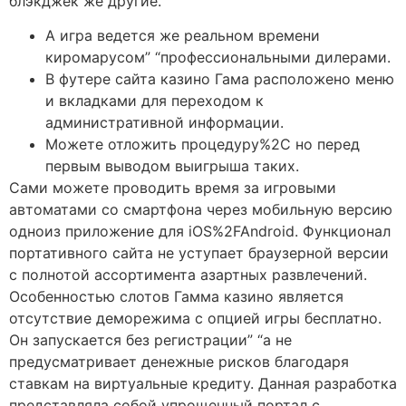
блэкджек же другие.
А игра ведется же реальном времени
киромарусом” “профессиональными дилерами.
В футере сайта казино Гама расположено меню
и вкладками для переходом к
административной информации.
Можете отложить процедуру%2C но перед
первым выводом выигрыша таких.
Сами можете проводить время за игровыми
автоматами со смартфона через мобильную версию
одноиз приложение для iOS%2FAndroid. Функционал
портативного сайта не уступает браузерной версии
с полнотой ассортимента азартных развлечений.
Особенностью слотов Гамма казино является
отсутствие деморежима с опцией игры бесплатно.
Он запускается без регистрации” “а не
предусматривает денежные рисков благодаря
ставкам на виртуальные кредиту. Данная разработка
представляла собой упрощенный портал с