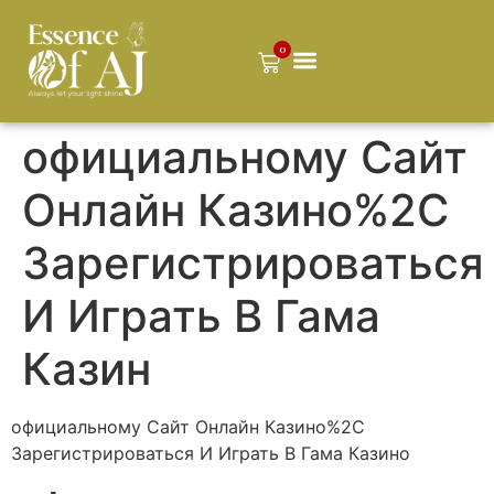
0
официальному Сайт
Онлайн Казино%2C
Зарегистрироваться
И Играть В Гама
Казин
официальному Сайт Онлайн Казино%2C
Зарегистрироваться И Играть В Гама Казино