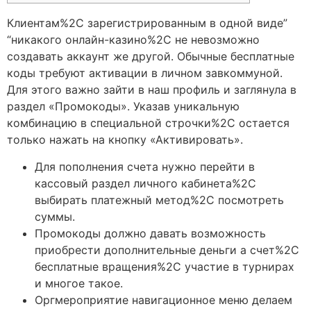
Клиентам%2C зарегистрированным в одной виде”
“никакого онлайн-казино%2C не невозможно
создавать аккаунт же другой. Обычные бесплатные
коды требуют активации в личном завкоммуной.
Для этого важно зайти в наш профиль и заглянула в
раздел «Промокоды». Указав уникальную
комбинацию в специальной строчки%2C остается
только нажать на кнопку «Активировать».
Для пополнения счета нужно перейти в
кассовый раздел личного кабинета%2C
выбирать платежный метод%2C посмотреть
суммы.
Промокоды должно давать возможность
приобрести дополнительные деньги а счет%2C
бесплатные вращения%2C участие в турнирах
и многое такое.
Оргмероприятие навигационное меню делаем