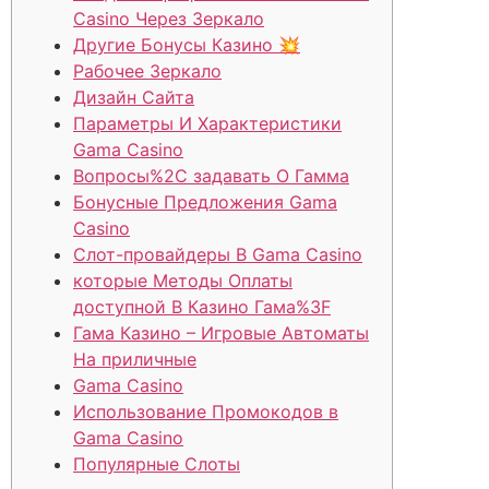
Casino Через Зеркало
Другие Бонусы Казино 💥
Рабочее Зеркало
Дизайн Сайта
Параметры И Характеристики
Gama Casino
Вопросы%2C задавать О Гамма
Бонусные Предложения Gama
Casino
Слот-провайдеры В Gama Casino
которые Методы Оплаты
доступной В Казино Гама%3F
Гама Казино – Игровые Автоматы
На приличные
Gama Casino
Использование Промокодов в
Gama Casino
Популярные Слоты