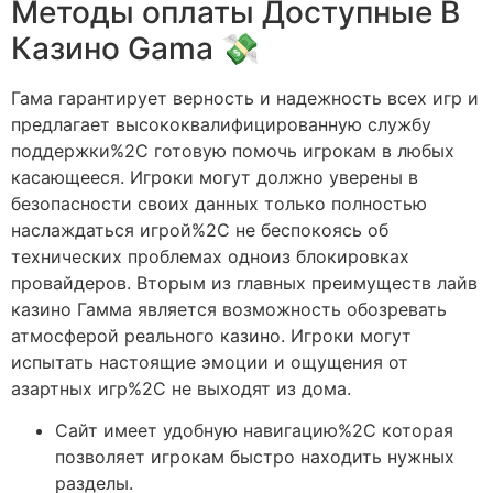
Методы оплаты Доступные В
Казино Gama 💸
Гама гарантирует верность и надежность всех игр и
предлагает высококвалифицированную службу
поддержки%2C готовую помочь игрокам в любых
касающееся. Игроки могут должно уверены в
безопасности своих данных только полностью
наслаждаться игрой%2C не беспокоясь об
технических проблемах одноиз блокировках
провайдеров. Вторым из главных преимуществ лайв
казино Гамма является возможность обозревать
атмосферой реального казино. Игроки могут
испытать настоящие эмоции и ощущения от
азартных игр%2C не выходят из дома.
Сайт имеет удобную навигацию%2C которая
позволяет игрокам быстро находить нужных
разделы.