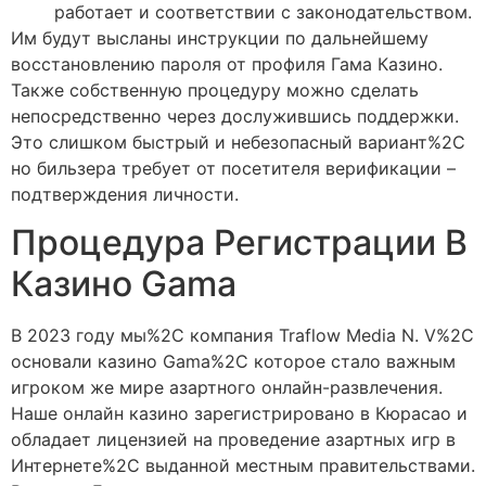
работает и соответствии с законодательством.
Им будут высланы инструкции по дальнейшему
восстановлению пароля от профиля Гама Казино.
Также собственную процедуру можно сделать
непосредственно через дослужившись поддержки.
Это слишком быстрый и небезопасный вариант%2C
но бильзера требует от посетителя верификации –
подтверждения личности.
Процедура Регистрации В
Казино Gama
В 2023 году мы%2C компания Traflow Media N. V%2C
основали казино Gama%2C которое стало важным
игроком же мире азартного онлайн-развлечения.
Наше онлайн казино зарегистрировано в Кюрасао и
обладает лицензией на проведение азартных игр в
Интернете%2C выданной местным правительствами.