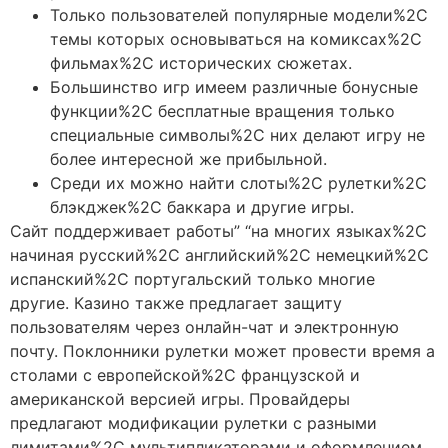
Только пользователей популярные модели%2C
темы которых основываться на комиксах%2C
фильмах%2C исторических сюжетах.
Большинство игр имеем различные бонусные
функции%2C бесплатные вращения только
специальные символы%2C них делают игру не
более интересной же прибыльной.
Среди их можно найти слоты%2C рулетки%2C
блэкджек%2C баккара и другие игры.
Сайт поддерживает работы” “на многих языках%2C
начиная русский%2C английский%2C немецкий%2C
испанский%2C португальский только многие
другие. Казино также предлагает защиту
пользователям через онлайн-чат и электронную
почту. Поклонники рулетки может провести время а
столами с европейской%2C французской и
американской версией игры. Провайдеры
предлагают модификации рулетки с разными
лимитами%2C мультипликаторами и оформлением