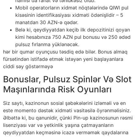
hamısı da rahat və təhlükəsiz olub.
Mobil operatorların xidmət nöqtələrində QIWI pul
kisəsinin identifikasiyası xidməti ödənişlidir – 5
manatdan 30 AZN-ə qədər.
Belə ki, qeydiyyatdan keçib ilk depozitinizi qoyan
kimi hesabınıza 750 AZN pul bonusu və 250 ədəd
pulsuz fırlanma yüklənəcək.
hər bir qumar oyunçusu təsdiq edə bilər. Bonus almaq
fürsətindən istifadə etmək istəyən yeni başlayanlara
ciddi səy göstərməyə
Bonuslar, Pulsuz Spinlər Və Slot
Maşınlarında Risk Oyunları
Siz saytı, kazinonun sosial şəbəkələrini izləməli və en
este momento dəstək xidməti vasitəsilə öyrənməlisiniz.
Əlbəttə ki, bu qanunidir, çünki Pin-up kazinosunun rəsmi
lisenziyası var və yetkinlik yaşına çatmayanların
qeydiyyatdan keçməsinə icazə verməmək qaydalarına