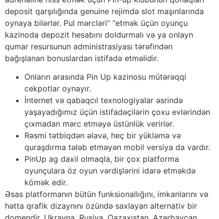
deposit qarşılığında genuine rejimdə slot maşınlarında
oynaya bilərlər. Pul mərcləri” “etmək üçün oyunçu
kazinoda depozit hesabını doldurmalı və ya onlayn
qumar resursunun administrasiyası tərəfindən
bağışlanan bonuslardan istifadə etməlidir.
Onların arasında Pin Up kazinosu mütərəqqi
cekpotlar oynayır.
İnternet və qabaqcıl texnologiyalar əsrində
yaşayadığımız üçün istifadəçilərin çoxu evlərindən
çıxmadan mərc etməyə üstünlük verirlər.
Rəsmi tətbiqdən əlavə, heç bir yükləmə və
quraşdırma tələb etməyən mobil versiya da vardır.
PinUp ag daxil olmaqla, bir çox platforma
oyunçulara öz oyun vərdişlərini idarə etməkdə
kömək edir.
Əsas platformanın bütün funksionallığını, imkanlarını və
hətta qrafik dizaynını özündə saxlayan alternativ bir
domendir. Ukrayna, Rusiya, Qazaxıstan, Azərbaycan