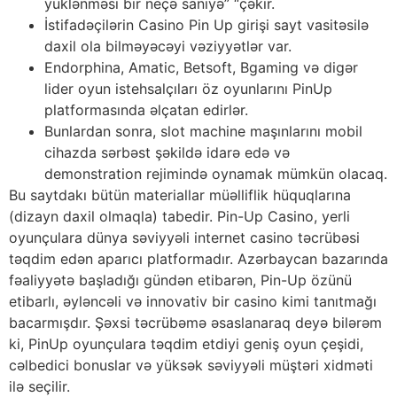
yüklənməsi bir neçə saniyə” “çəkir.
İstifadəçilərin Casino Pin Up girişi sayt vasitəsilə
daxil ola bilməyəcəyi vəziyyətlər var.
Endorphina, Amatic, Betsoft, Bgaming və digər
lider oyun istehsalçıları öz oyunlarını PinUp
platformasında əlçatan edirlər.
Bunlardan sonra, slot machine maşınlarını mobil
cihazda sərbəst şəkildə idarə edə və
demonstration rejimində oynamak mümkün olacaq.
Bu saytdakı bütün materiallar müəlliflik hüquqlarına
(dizayn daxil olmaqla) tabedir. Pin-Up Casino, yerli
oyunçulara dünya səviyyəli internet casino təcrübəsi
təqdim edən aparıcı platformadır. Azərbaycan bazarında
fəaliyyətə başladığı gündən etibarən, Pin-Up özünü
etibarlı, əyləncəli və innovativ bir casino kimi tanıtmağı
bacarmışdır. Şəxsi təcrübəmə əsaslanaraq deyə bilərəm
ki, PinUp oyunçulara təqdim etdiyi geniş oyun çeşidi,
cəlbedici bonuslar və yüksək səviyyəli müştəri xidməti
ilə seçilir.