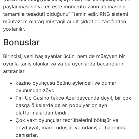
paylanmasının və en este momento zərin atılmasının
tamamilə təsadüfi olduğunu” “təmin edir. RNG sistemi
müntəzəm olaraq müstəqil audit şirkətləri tərəfindən
yoxlanılır.
Bonuslar
Birincisi, yeni başlayanlar üçün, həm də müəyyən bir
oyunla tanış olanlar və ya bu oyunlarda bacarıqlarını
artıranlar
kazino oyunçusu özünü əyləncəli və qumar
oyunundan zövq
Pin-Up Casino təkcə Azərbaycanda deyil, bir çox
başqa ölkələrdə də ən populyar onlayn
platformalardan biridir.
Çox vaxt oyunçular təcrübələrini bölüşür və
qeydiyyat, mərc, uduşlar və ödənişlər haqqında
danışırlar.