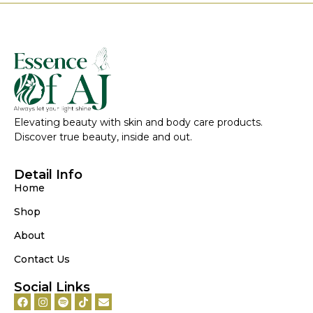
Elevating beauty with skin and body care products.
Discover true beauty, inside and out.
Detail Info
Home
Shop
About
Contact Us
Social Links