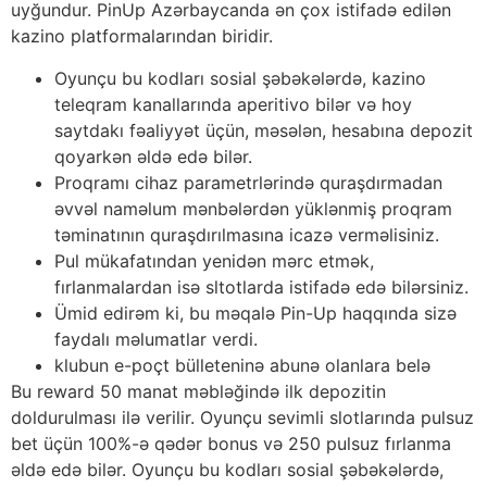
uyğundur. PinUp Azərbaycanda ən çox istifadə edilən
kazino platformalarından biridir.
Oyunçu bu kodları sosial şəbəkələrdə, kazino
teleqram kanallarında aperitivo bilər və hoy
saytdakı fəaliyyət üçün, məsələn, hesabına depozit
qoyarkən əldə edə bilər.
Proqramı cihaz parametrlərində quraşdırmadan
əvvəl naməlum mənbələrdən yüklənmiş proqram
təminatının quraşdırılmasına icazə verməlisiniz.
Pul mükafatından yenidən mərc etmək,
fırlanmalardan isə sltotlarda istifadə edə bilərsiniz.
Ümid edirəm ki, bu məqalə Pin-Up haqqında sizə
faydalı məlumatlar verdi.
klubun e-poçt bülleteninə abunə olanlara belə
Bu reward 50 manat məbləğində ilk depozitin
doldurulması ilə verilir. Oyunçu sevimli slotlarında pulsuz
bet üçün 100%-ə qədər bonus və 250 pulsuz fırlanma
əldə edə bilər. Oyunçu bu kodları sosial şəbəkələrdə,