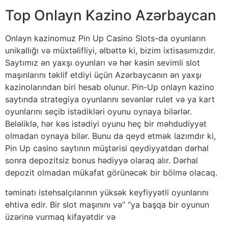
Top Onlayn Kazino Azərbaycan
Onlayn kazinomuz Pin Up Casino Slots-da oyunların
unikallığı və müxtəlifliyi, əlbəttə ki, bizim ixtisasımızdır.
Saytımız ən yaxşı oyunları və hər kəsin sevimli slot
maşınlarını təklif etdiyi üçün Azərbaycanın ən yaxşı
kazinolarından biri hesab olunur. Pin-Up onlayn kazino
saytında strategiya oyunlarını sevənlər rulet və ya kart
oyunlarını seçib istədikləri oyunu oynaya bilərlər.
Beləliklə, hər kəs istədiyi oyunu heç bir məhdudiyyət
olmadan oynaya bilər. Bunu da qeyd etmək lazımdır ki,
Pin Up casino saytının müştərisi qeydiyyatdan dərhal
sonra depozitsiz bonus hədiyyə olaraq alır. Dərhal
depozit olmadan mükafat görünəcək bir bölmə olacaq.
təminatı istehsalçılarının yüksək keyfiyyətli oyunlarını
ehtiva edir. Bir slot maşınını və” “ya başqa bir oyunun
üzərinə vurmaq kifayətdir və