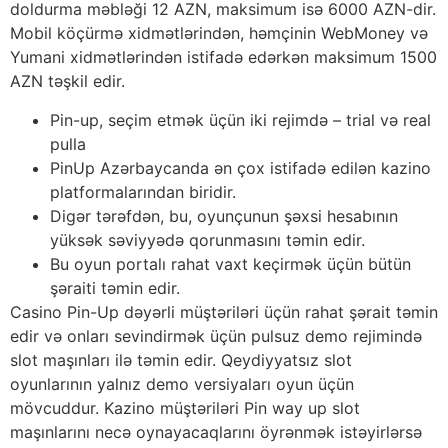
doldurma məbləği 12 AZN, maksimum isə 6000 AZN-dir.
Mobil köçürmə xidmətlərindən, həmçinin WebMoney və
Yumani xidmətlərindən istifadə edərkən maksimum 1500
AZN təşkil edir.
Pin-up, seçim etmək üçün iki rejimdə – trial və real
pulla
PinUp Azərbaycanda ən çox istifadə edilən kazino
platformalarından biridir.
Digər tərəfdən, bu, oyunçunun şəxsi hesabının
yüksək səviyyədə qorunmasını təmin edir.
Bu oyun portalı rahat vaxt keçirmək üçün bütün
şəraiti təmin edir.
Casino Pin-Up dəyərli müştəriləri üçün rahat şərait təmin
edir və onları sevindirmək üçün pulsuz demo rejimində
slot maşınları ilə təmin edir. Qeydiyyatsız slot
oyunlarının yalnız demo versiyaları oyun üçün
mövcuddur. Kazino müştəriləri Pin way up slot
maşınlarını necə oynayacaqlarını öyrənmək istəyirlərsə