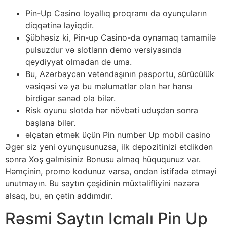
Pin-Up Casino loyallıq proqramı da oyunçuların
diqqətinə layiqdir.
Şübhəsiz ki, Pin-up Casino-da oynamaq tamamilə
pulsuzdur və slotların demo versiyasında
qeydiyyat olmadan de uma.
Bu, Azərbaycan vətəndaşının pasportu, sürücülük
vəsiqəsi və ya bu məlumatlar olan hər hansı
birdigər sənəd ola bilər.
Risk oyunu slotda hər növbəti uduşdan sonra
başlana bilər.
əlçatan etmək üçün Pin number Up mobil casino
Əgər siz yeni oyunçusunuzsa, ilk depozitinizi etdikdən
sonra Xoş gəlmisiniz Bonusu almaq hüququnuz var.
Həmçinin, promo kodunuz varsa, ondan istifadə etməyi
unutmayın. Bu saytın çeşidinin müxtəlifliyini nəzərə
alsaq, bu, ən çətin addımdır.
Rəsmi Saytın Icmalı Pin Up