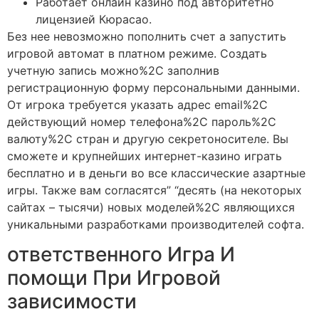
Работает онлайн казино под авторитетно
лицензией Кюрасао.
Без нее невозможно пополнить счет а запустить
игровой автомат в платном режиме. Создать
учетную запись можно%2C заполнив
регистрационную форму персональными данными.
От игрока требуется указать адрес email%2C
действующий номер телефона%2C пароль%2C
валюту%2C стран и другую секретоносителе. Вы
сможете и крупнейших интернет-казино играть
бесплатно и в деньги во все классические азартные
игры. Также вам согласятся” “десять (на некоторых
сайтах – тысячи) новых моделей%2C являющихся
уникальными разработками производителей софта.
ответственного Игра И
помощи При Игровой
зависимости