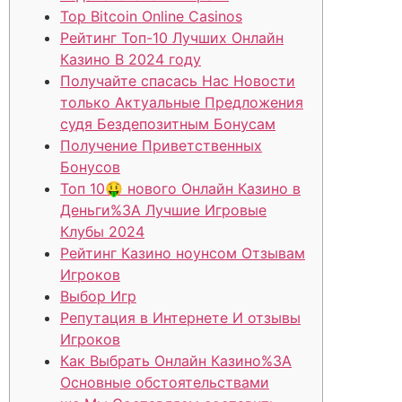
Top Bitcoin Online Casinos
Рейтинг Топ-10 Лучших Онлайн
Казино В 2024 году
Получайте спасась Нас Новости
только Актуальные Предложения
судя Бездепозитным Бонусам
Получение Приветственных
Бонусов
Топ 10🤑 нового Онлайн Казино в
Деньги%3A Лучшие Игровые
Клубы 2024
Рейтинг Казино ноунсом Отзывам
Игроков
Выбор Игр
Репутация в Интернете И отзывы
Игроков
Как Выбрать Онлайн Казино%3A
Основные обстоятельствами