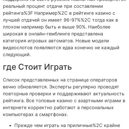
реальный процент отдачи при составлении
рейтинга%3F Например%2C в рейтинге казино с
лучшей отдачей он имеет 96-97%%2C тогда как в
плохом например быть и выше 90%. Наиболее
широкая в онлайн-гемблинге представлена
категория игровых автоматов. Новые модели
видеослотов появляются едва конечно не каждый
следующий.
где Стоит Играть
Список представленных на странице операторов
вечно обновляется. Эксперты регулярно проводят
повторные проверки и поддерживают актуальность
рейтинга. Все топовые казино с азартными играми в
интернете корректно работают а персональных
компьютерах а смартфонах.
Прежде чем играть на приличные%2C крайне