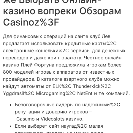
казино вопреки Обзорам
Casinoz%3F
Для финансовых операций на сайте клуб Лев
предлагает использовать кредитные карты%2C
электронные кошельки%2C сервисы для денежных
переводов и даже криптовалюту. Честное онлайн
казино Плей Фортуна предложила игрокам более
800 моделей игровых аппаратов от известных
провайдеров. В каталоге азартного клуба можно
найдут автоматы от ELK%2C Thunderkick%2C
Yggdrasil%2C Microgaming%2C NetEnt и те компаний.
Безоговорочные лидеры по надежными%2C
репутации и доверию игроков –
Casumo и Videoslots казино.
Если выберет сайт наугад%2C малая