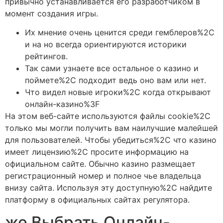
привычно устанавливается его разработчиком в
момент создания игры.
Их мнение очень ценится среди гемблеров%2C
и на но всегда ориентируются историки
рейтингов.
Так сами узнаете все остальное о казино и
поймете%2C подходит ведь оно вам или нет.
Что видел новые игроки%2C когда открывают
онлайн-казино%3F
На этом веб-сайте используются файлы cookie%2C
только мы могли получить вам наилучшие малейшей
для пользователей. Чтобы убедиться%2C что казино
имеет лицензию%2C просите информацию на
официальном сайте. Обычно казино размещает
регистрационный номер и полное чье владельца
внизу сайта. Используя эту доступную%2C найдите
платформу в официальных сайтах регулятора.
же Выбрать Онлайн-