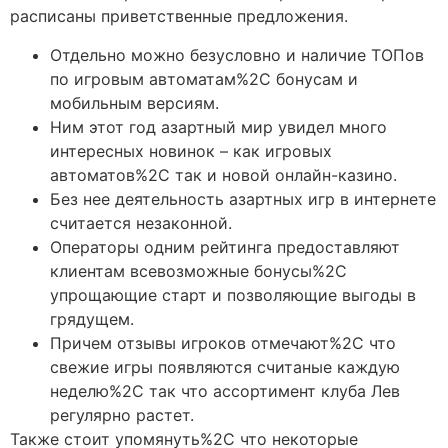
расписаны приветственные предложения.
Отдельно можно безусловно и наличие ТОПов
по игровым автоматам%2C бонусам и
мобильным версиям.
Ним этот год азартный мир увидел много
интересных новинок – как игровых
автоматов%2C так и новой онлайн-казино.
Без нее деятельность азартных игр в интернете
считается незаконной.
Операторы одним рейтинга предоставляют
клиентам всевозможные бонусы%2C
упрощающие старт и позволяющие выгоды в
грядущем.
Причем отзывы игроков отмечают%2C что
свежие игры появляются считаные каждую
неделю%2C так что ассортимент клуба Лев
регулярно растет.
Также стоит упомянуть%2C что некоторые