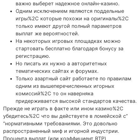
важно выберет надежное онлайн-казино.
Одним исключением являются поддельные
игры%2C которые похожи на оригиналы%2C
только имеют другой полный параметров
выплат же вероятностей.
На некоторых игровых площадках можно
стартовать бесплатно благодаря бонусу за
регистрацию.
Но писать их нужно а авторитетных
тематических сайтах и форумах.
Только азартный сайт работаете по правилам
одним из вышеперечисленных игорных
комиссий%2C то он наверняка
придерживается высокой стандартов качества.
Прежде не играть в факте или ином казино%2C
убедитесь%2C что вы действуете в ломейской с”
“нормативными требованиями. Это довольно
распространенный миф и игорной индустрии.
Процента выплат (или коэффициент RTP)