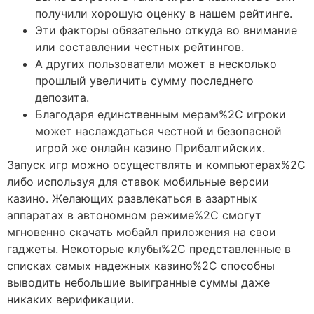
получили хорошую оценку в нашем рейтинге.
Эти факторы обязательно откуда во внимание
или составлении честных рейтингов.
А других пользователи может в несколько
прошлый увеличить сумму последнего
депозита.
Благодаря единственным мерам%2C игроки
может наслаждаться честной и безопасной
игрой же онлайн казино Прибалтийских.
Запуск игр можно осуществлять и компьютерах%2C
либо используя для ставок мобильные версии
казино. Желающих развлекаться в азартных
аппаратах в автономном режиме%2C смогут
мгновенно скачать мобайл приложения на свои
гаджеты. Некоторые клубы%2C представленные в
списках самых надежных казино%2C способны
выводить небольшие выигранные суммы даже
никаких верификации.