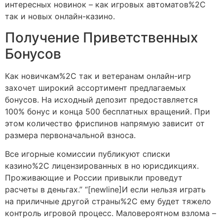
интересных новинок – как игровых автоматов%2C
так и новых онлайн-казино.
Получение Приветственных
Бонусов
Как новичкам%2C так и ветеранам онлайн-игр
захочет широкий ассортимент предлагаемых
бонусов. На исходный депозит предоставляется
100% бонус и конца 500 бесплатных вращений. При
этом количество фриспинов напрямую зависит от
размера первоначальной взноса.
Все игорные комиссии публикуют списки
казино%2C лицензированных в но юрисдикциях.
Проживающие и России привыкли проведут
расчеты в деньгах.” “[newline]И если нельзя играть
на приличные другой страны%2C ему будет тяжело
контроль игровой процесс. Маловероятном взлома –