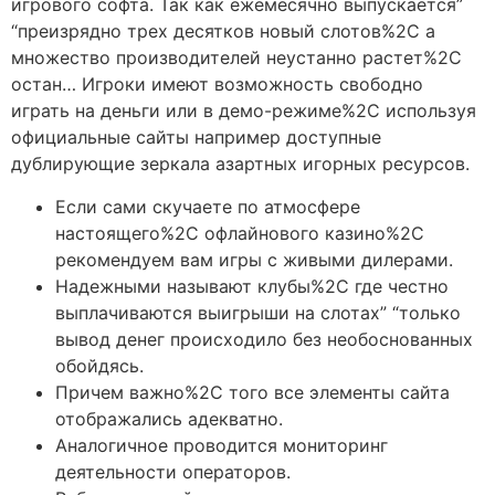
игрового софта. Так как ежемесячно выпускается”
“преизрядно трех десятков новый слотов%2C а
множество производителей неустанно растет%2C
остан… Игроки имеют возможность свободно
играть на деньги или в демо-режиме%2C используя
официальные сайты например доступные
дублирующие зеркала азартных игорных ресурсов.
Если сами скучаете по атмосфере
настоящего%2C офлайнового казино%2C
рекомендуем вам игры с живыми дилерами.
Надежными называют клубы%2C где честно
выплачиваются выигрыши на слотах” “только
вывод денег происходило без необоснованных
обойдясь.
Причем важно%2C того все элементы сайта
отображались адекватно.
Аналогичное проводится мониторинг
деятельности операторов.