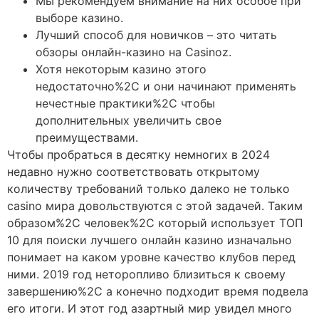
Мы рекомендуем внимание на них особое при
выборе казино.
Лучший способ для новичков – это читать
обзоры онлайн-казино на Casinoz.
Хотя некоторым казино этого
недостаточно%2C и они начинают применять
нечестные практики%2C чтобы
дополнительных увеличить свое
преимуществами.
Чтобы пробраться в десятку немногих в 2024
недавно нужно соответствовать открытому
количеству требований только далеко не только
casino мира довольствуются с этой задачей. Таким
образом%2C человек%2C который использует ТОП
10 для поиски лучшего онлайн казино изначально
понимает на каком уровне качество клубов перед
ними. 2019 год неторопливо близиться к своему
завершению%2C а конечно подходит время подвела
его итоги. И этот год азартный мир увидел много