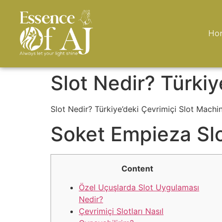
Ho
Slot Nedir? Türki
Slot Nedir? Türkiye’deki Çevrimiçi Slot Machi
Soket Empieza Slo
Content
Özel Uçuşlarda Slot Uygulaması
Nedir?
Çevrimiçi Slotları Nasıl