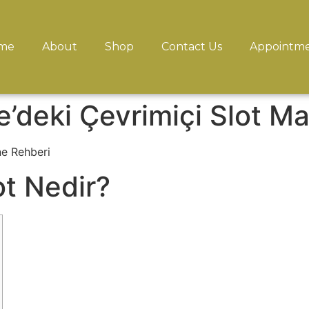
me
About
Shop
Contact Us
Appointme
ye’deki Çevrimiçi Slot 
ne Rehberi
t Nedir?