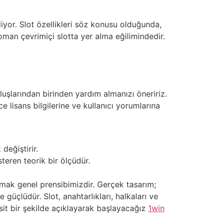
ediyor. Slot özellikleri söz konusu olduğunda,
oman çevrimiçi slotta yer alma eğilimindedir.
şlarından birinden yardım almanızı öneririz.
e lisans bilgilerine ve kullanıcı yorumlarına
değiştirir.
eren teorik bir ölçüdür.
urmak genel prensibimizdir. Gerçek tasarım;
üçlüdür. Slot, anahtarlıkları, halkaları ve
sit bir şekilde açıklayarak başlayacağız
1win