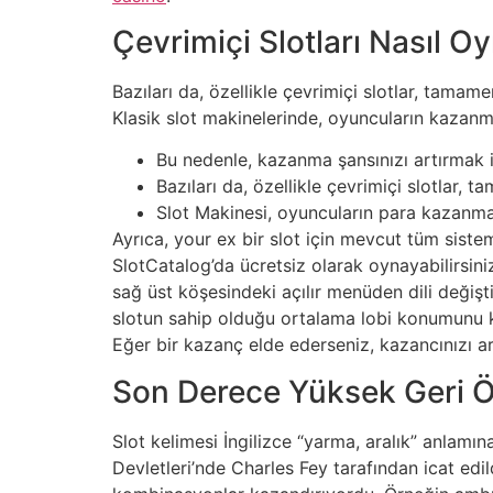
Çevrimiçi Slotları Nasıl O
Bazıları da, özellikle çevrimiçi slotlar, tamame
Klasik slot makinelerinde, oyuncuların kazanma
Bu nedenle, kazanma şansınızı artırmak 
Bazıları da, özellikle çevrimiçi slotlar, t
Slot Makinesi, oyuncuların para kazanma 
Ayrıca, your ex bir slot için mevcut tüm sist
SlotCatalog’da ücretsiz olarak oynayabilirsini
sağ üst köşesindeki açılır menüden dili değiş
slotun sahip olduğu ortalama lobi konumunu ka
Eğer bir kazanç elde ederseniz, kazancınızı ar
Son Derece Yüksek Geri Ö
Slot kelimesi İngilizce “yarma, aralık” anlamına
Devletleri’nde Charles Fey tarafından icat ed