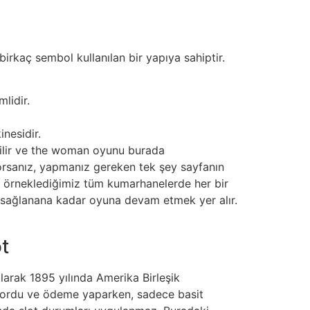
 birkaç sembol kullanılan bir yapıya sahiptir.
lidir.
nesidir.
abilir ve the woman oyunu burada
iyorsanız, yapmanız gereken tek şey sayfanın
a, örneklediğimiz tüm kumarhanelerde her bir
ç sağlanana kadar oyuna devam etmek yer alır.
t
 olarak 1895 yılında Amerika Birleşik
riyordu ve ödeme yaparken, sadece basit