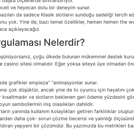
 başka ölçeklerde sınıflandırıyor.
enceli ve heyecan dolu bir deneyim sunar.
k bazıları da sadece Klasik slotların sunduğu sadeliği tercih 
sonu yok. Yine de, bazı temel özellikler, hemen hemen the w
saca açıklayacağız.
ygulaması Nelerdir?
üşünüyorsanız, çoğu ülkede bulunan mükemmel destek kurulu
ine casino sitesi olmalıdır. Eğer yoksa siteye üye olmadan önc
ede grafikler empieza” “animasyonlar sunar.
nsı çok düşüktür, ancak yine de to oyuncu için hayatını çok 
kısaltmadır ve slotların beklenen geri ödeme yüzdesini göst
yun sembollerinin iniş olasılıkları dahildir.
arın yanında kullanım kolaylıkları getiren farklılıklar oluşt
rdan daha çok- sorun çözme becerisi ve yalınlığı ölçüsünde g
kaldıran yepyeni bir çözümdür. Bu yazımızda bu metrikleri ba