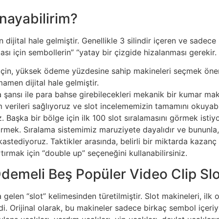
ynayabilirim?
n dijital hale gelmiştir. Genellikle 3 silindir içeren ve sadece
sı için sembollerin” “yatay bir çizgide hizalanması gerekir.
için, yüksek ödeme yüzdesine sahip makineleri seçmek önem
amamen dijital hale gelmiştir.
şansı ile para bahse girebilecekleri mekanik bir kumar maki
em verileri sağlıyoruz ve slot incelememizin tamamını okuy
z. Başka bir bölge için ilk 100 slot sıralamasını görmek ist
tirmek. Sıralama sistemimiz maruziyete dayalıdır ve bununl
stediyoruz. Taktikler arasında, belirli bir miktarda kazan
tırmak için “double up” seçeneğini kullanabilirsiniz.
demeli Beş Popüler Video Clip Slo
 gelen “slot” kelimesinden türetilmiştir. Slot makineleri, ilk
ildi. Orijinal olarak, bu makineler sadece birkaç sembol içe