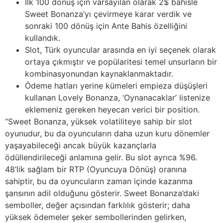
İlk 100 dönüş için varsayılan olarak 2$ bahisle
Sweet Bonanza’yı çevirmeye karar verdik ve
sonraki 100 dönüş için Ante Bahis özelliğini
kullandık.
Slot, Türk oyuncular arasında en iyi seçenek olarak
ortaya çıkmıştır ve popülaritesi temel unsurların bir
kombinasyonundan kaynaklanmaktadır.
Ödeme hatları yerine kümeleri empieza düşüşleri
kullanan Lovely Bonanza, ‘Oynanacaklar’ listenize
eklemeniz gereken heyecan verici bir position.
“Sweet Bonanza, yüksek volatiliteye sahip bir slot
oyunudur, bu da oyuncuların daha uzun kuru dönemler
yaşayabileceği ancak büyük kazançlarla
ödüllendirileceği anlamına gelir. Bu slot ayrıca %96.
48’lik sağlam bir RTP (Oyuncuya Dönüş) oranına
sahiptir, bu da oyuncuların zaman içinde kazanma
şansının adil olduğunu gösterir. Sweet Bonanza’daki
semboller, değer açısından farklılık gösterir; daha
yüksek ödemeler şeker sembollerinden gelirken,