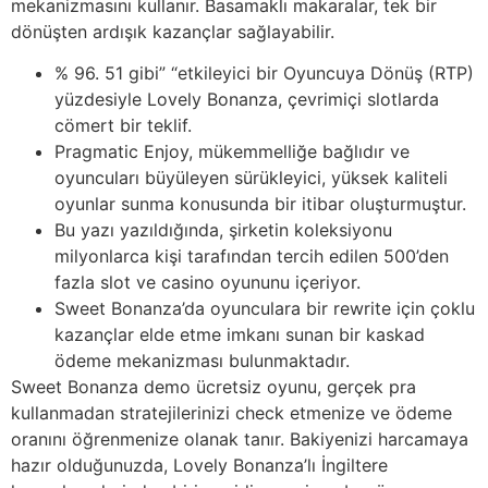
mekanizmasını kullanır. Basamaklı makaralar, tek bir
dönüşten ardışık kazançlar sağlayabilir.
% 96. 51 gibi” “etkileyici bir Oyuncuya Dönüş (RTP)
yüzdesiyle Lovely Bonanza, çevrimiçi slotlarda
cömert bir teklif.
Pragmatic Enjoy, mükemmelliğe bağlıdır ve
oyuncuları büyüleyen sürükleyici, yüksek kaliteli
oyunlar sunma konusunda bir itibar oluşturmuştur.
Bu yazı yazıldığında, şirketin koleksiyonu
milyonlarca kişi tarafından tercih edilen 500’den
fazla slot ve casino oyununu içeriyor.
Sweet Bonanza’da oyunculara bir rewrite için çoklu
kazançlar elde etme imkanı sunan bir kaskad
ödeme mekanizması bulunmaktadır.
Sweet Bonanza demo ücretsiz oyunu, gerçek pra
kullanmadan stratejilerinizi check etmenize ve ödeme
oranını öğrenmenize olanak tanır. Bakiyenizi harcamaya
hazır olduğunuzda, Lovely Bonanza’lı İngiltere