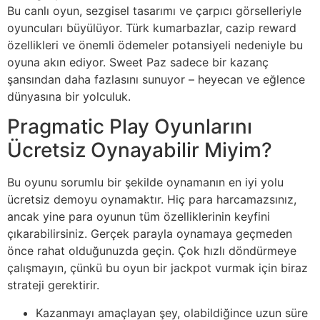
Bu canlı oyun, sezgisel tasarımı ve çarpıcı görselleriyle
oyuncuları büyülüyor. Türk kumarbazlar, cazip reward
özellikleri ve önemli ödemeler potansiyeli nedeniyle bu
oyuna akın ediyor. Sweet Paz sadece bir kazanç
şansından daha fazlasını sunuyor – heyecan ve eğlence
dünyasına bir yolculuk.
Pragmatic Play Oyunlarını
Ücretsiz Oynayabilir Miyim?
Bu oyunu sorumlu bir şekilde oynamanın en iyi yolu
ücretsiz demoyu oynamaktır. Hiç para harcamazsınız,
ancak yine para oyunun tüm özelliklerinin keyfini
çıkarabilirsiniz. Gerçek parayla oynamaya geçmeden
önce rahat olduğunuzda geçin. Çok hızlı döndürmeye
çalışmayın, çünkü bu oyun bir jackpot vurmak için biraz
strateji gerektirir.
Kazanmayı amaçlayan şey, olabildiğince uzun süre