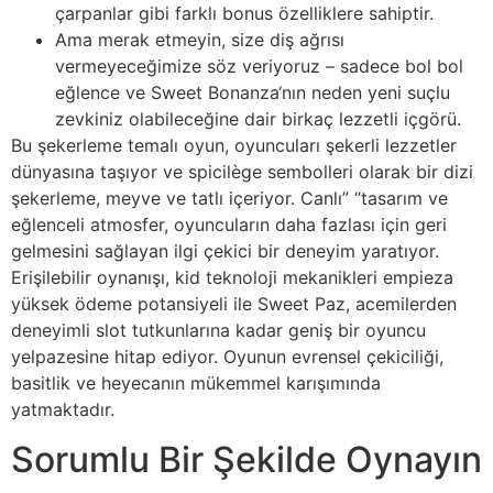
çarpanlar gibi farklı bonus özelliklere sahiptir.
Ama merak etmeyin, size diş ağrısı
vermeyeceğimize söz veriyoruz – sadece bol bol
eğlence ve Sweet Bonanza‘nın neden yeni suçlu
zevkiniz olabileceğine dair birkaç lezzetli içgörü.
Bu şekerleme temalı oyun, oyuncuları şekerli lezzetler
dünyasına taşıyor ve spicilège sembolleri olarak bir dizi
şekerleme, meyve ve tatlı içeriyor. Canlı” “tasarım ve
eğlenceli atmosfer, oyuncuların daha fazlası için geri
gelmesini sağlayan ilgi çekici bir deneyim yaratıyor.
Erişilebilir oynanışı, kid teknoloji mekanikleri empieza
yüksek ödeme potansiyeli ile Sweet Paz, acemilerden
deneyimli slot tutkunlarına kadar geniş bir oyuncu
yelpazesine hitap ediyor. Oyunun evrensel çekiciliği,
basitlik ve heyecanın mükemmel karışımında
yatmaktadır.
Sorumlu Bir Şekilde Oynayın