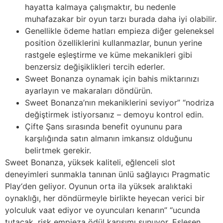
hayatta kalmaya çalışmaktır, bu nedenle
muhafazakar bir oyun tarzı burada daha iyi olabilir.
Genellikle ödeme hatları empieza diğer geleneksel
position özelliklerini kullanmazlar, bunun yerine
rastgele eşleştirme ve küme mekanikleri gibi
benzersiz değişiklikleri tercih ederler.
Sweet Bonanza oynamak için bahis miktarınızı
ayarlayın ve makaraları döndürün.
Sweet Bonanza’nın mekaniklerini seviyor” “nodriza
değiştirmek istiyorsanız – demoyu kontrol edin.
Çifte Şans sırasında benefit oyununu para
karşılığında satın almanın imkansız olduğunu
belirtmek gerekir.
Sweet Bonanza, yüksek kaliteli, eğlenceli slot
deneyimleri sunmakla tanınan ünlü sağlayıcı Pragmatic
Play‘den geliyor. Oyunun orta ila yüksek aralıktaki
oynaklığı, her döndürmeyle birlikte heyecan verici bir
yolculuk vaat ediyor ve oyuncuları kenarın” “ucunda
tutacak, risk empieza ödül karışımı sunuyor. Eşleşen