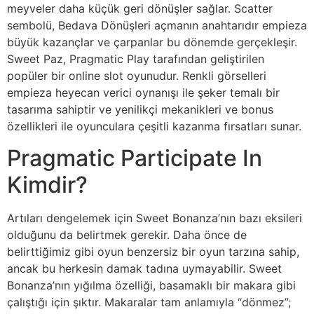
meyveler daha küçük geri dönüşler sağlar. Scatter
sembolü, Bedava Dönüşleri açmanın anahtarıdır empieza
büyük kazançlar ve çarpanlar bu dönemde gerçekleşir.
Sweet Paz, Pragmatic Play tarafından geliştirilen
popüler bir online slot oyunudur. Renkli görselleri
empieza heyecan verici oynanışı ile şeker temalı bir
tasarıma sahiptir ve yenilikçi mekanikleri ve bonus
özellikleri ile oyunculara çeşitli kazanma fırsatları sunar.
Pragmatic Participate In
Kimdir?
Artıları dengelemek için Sweet Bonanza’nın bazı eksileri
olduğunu da belirtmek gerekir. Daha önce de
belirttiğimiz gibi oyun benzersiz bir oyun tarzına sahip,
ancak bu herkesin damak tadına uymayabilir. Sweet
Bonanza’nın yığılma özelliği, basamaklı bir makara gibi
çalıştığı için şıktır. Makaralar tam anlamıyla “dönmez”;