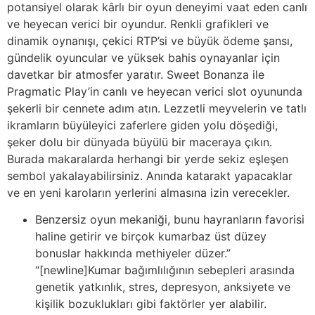
potansiyel olarak kârlı bir oyun deneyimi vaat eden canlı
ve heyecan verici bir oyundur. Renkli grafikleri ve
dinamik oynanışı, çekici RTP’si ve büyük ödeme şansı,
gündelik oyuncular ve yüksek bahis oynayanlar için
davetkar bir atmosfer yaratır. Sweet Bonanza ile
Pragmatic Play’in canlı ve heyecan verici slot oyununda
şekerli bir cennete adım atın. Lezzetli meyvelerin ve tatlı
ikramların büyüleyici zaferlere giden yolu döşediği,
şeker dolu bir dünyada büyülü bir maceraya çıkın.
Burada makaralarda herhangi bir yerde sekiz eşleşen
sembol yakalayabilirsiniz. Anında katarakt yapacaklar
ve en yeni karoların yerlerini almasına izin verecekler.
Benzersiz oyun mekaniği, bunu hayranların favorisi
haline getirir ve birçok kumarbaz üst düzey
bonuslar hakkında methiyeler düzer.”
“[newline]Kumar bağımlılığının sebepleri arasında
genetik yatkınlık, stres, depresyon, anksiyete ve
kişilik bozuklukları gibi faktörler yer alabilir.