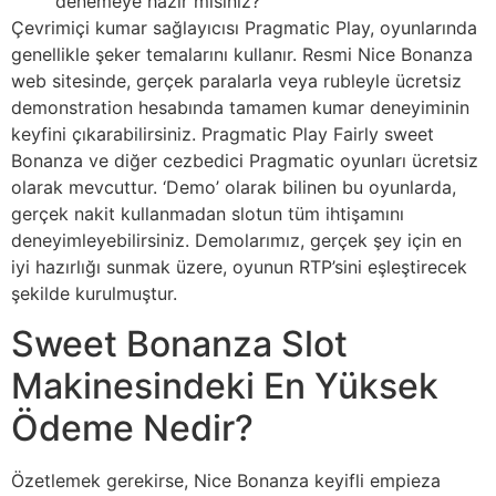
denemeye hazır mısınız?
Çevrimiçi kumar sağlayıcısı Pragmatic Play, oyunlarında
genellikle şeker temalarını kullanır. Resmi Nice Bonanza
web sitesinde, gerçek paralarla veya rubleyle ücretsiz
demonstration hesabında tamamen kumar deneyiminin
keyfini çıkarabilirsiniz. Pragmatic Play Fairly sweet
Bonanza ve diğer cezbedici Pragmatic oyunları ücretsiz
olarak mevcuttur. ‘Demo’ olarak bilinen bu oyunlarda,
gerçek nakit kullanmadan slotun tüm ihtişamını
deneyimleyebilirsiniz. Demolarımız, gerçek şey için en
iyi hazırlığı sunmak üzere, oyunun RTP’sini eşleştirecek
şekilde kurulmuştur.
Sweet Bonanza Slot
Makinesindeki En Yüksek
Ödeme Nedir?
Özetlemek gerekirse, Nice Bonanza keyifli empieza