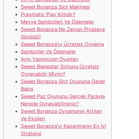
Sweet Bonanza Slot Makinesi
Pragmatic Play Kimdir?
Meyve Sembolleri Ve Ödemeler
Sweet Bonanza Ne Zaman Piyasaya
Sürüldü?
Sweet Bonanza’yı Ücretsiz Oynama
Semboller Ve Ödemeler
Aynı Yapımcının Oyunları
Sweet Bienestar Slotunu Ücretsiz
Oynayabilir Miyim?
Sweet Bonanza Slot Oyununa Genel
Bakış
Sweet Paz Oyununu Gerçek Parayla
Nerede Oynayabilirsiniz?
Sweet Bonanza Oynamanın Artıları
Ve Eksileri
Sweet Bonanza’yı Kazanmanın En İyi
Stratejisi