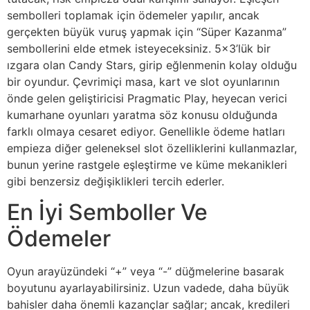
sembolleri toplamak için ödemeler yapılır, ancak
gerçekten büyük vuruş yapmak için “Süper Kazanma”
sembollerini elde etmek isteyeceksiniz. 5×3’lük bir
ızgara olan Candy Stars, girip eğlenmenin kolay olduğu
bir oyundur. Çevrimiçi masa, kart ve slot oyunlarının
önde gelen geliştiricisi Pragmatic Play, heyecan verici
kumarhane oyunları yaratma söz konusu olduğunda
farklı olmaya cesaret ediyor. Genellikle ödeme hatları
empieza diğer geleneksel slot özelliklerini kullanmazlar,
bunun yerine rastgele eşleştirme ve küme mekanikleri
gibi benzersiz değişiklikleri tercih ederler.
En İyi Semboller Ve
Ödemeler
Oyun arayüzündeki “+” veya “-” düğmelerine basarak
boyutunu ayarlayabilirsiniz. Uzun vadede, daha büyük
bahisler daha önemli kazançlar sağlar; ancak, kredileri