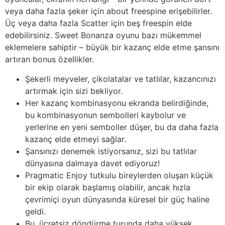
veya daha fazla şeker için about freespine erişebilirler.
Üç veya daha fazla Scatter için beş freespin elde
edebilirsiniz. Sweet Bonanza oyunu bazı mükemmel
eklemelere sahiptir – büyük bir kazanç elde etme şansını
artıran bonus özellikler.
Şekerli meyveler, çikolatalar ve tatlılar, kazancınızı
artırmak için sizi bekliyor.
Her kazanç kombinasyonu ekranda belirdiğinde,
bu kombinasyonun sembolleri kaybolur ve
yerlerine en yeni semboller düşer, bu da daha fazla
kazanç elde etmeyi sağlar.
Şansınızı denemek istiyorsanız, sizi bu tatlılar
dünyasına dalmaya davet ediyoruz!
Pragmatic Enjoy tutkulu bireylerden oluşan küçük
bir ekip olarak başlamış olabilir, ancak hızla
çevrimiçi oyun dünyasında küresel bir güç haline
geldi.
Bu, ücretsiz döndürme turunda daha yüksek