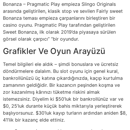
Bonanza – Pragmatic Play empieza Slingo Originals
arasında geliştirilen, klasik stop ve sevilen Fairly sweet
Bonanza teması empieza çarpanlarını birleştiren bir
casino oyunu. Pragmatic Play tarafından geliştirilen
Sweet Bonanza, ilk olarak 2019’da piyasaya sürülen
görsel olarak çarpıcı” “bir oyundur.
Grafikler Ve Oyun Arayüzü
Temel bilgileri ele aldık – şimdi bonuslara ve ücretsiz
döndürmelere dalalım. Bu slot oyunu için genel kural,
bankrollünüzü üç katına çıkardığınızda, kaçıp kurtulma
zamanının geldiğidir. Bir kazancın peşinden koşma ve
zor kazanılmış kârınızı tüketme riskini almak
istemezsiniz. Diyelim ki $50’luk bir bankrollünüz var ve
$0, 25’luk durante küçük bahis miktarıyla yerleştirerek
başlıyorsunuz. $30’luk kayıp turların ardından aniden $8,
41’lik bir kazanç elde ettiniz.