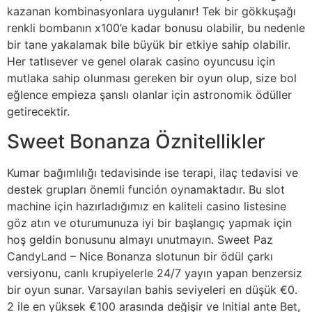
kazanan kombinasyonlara uygulanır! Tek bir gökkuşağı
renkli bombanın x100’e kadar bonusu olabilir, bu nedenle
bir tane yakalamak bile büyük bir etkiye sahip olabilir.
Her tatlısever ve genel olarak casino oyuncusu için
mutlaka sahip olunması gereken bir oyun olup, size bol
eğlence empieza şanslı olanlar için astronomik ödüller
getirecektir.
Sweet Bonanza Öznitellikler
Kumar bağımlılığı tedavisinde ise terapi, ilaç tedavisi ve
destek grupları önemli función oynamaktadır. Bu slot
machine için hazırladığımız en kaliteli casino listesine
göz atın ve oturumunuza iyi bir başlangıç yapmak için
hoş geldin bonusunu almayı unutmayın. Sweet Paz
CandyLand – Nice Bonanza slotunun bir ödül çarkı
versiyonu, canlı krupiyelerle 24/7 yayın yapan benzersiz
bir oyun sunar. Varsayılan bahis seviyeleri en düşük €0.
2 ile en yüksek €100 arasında değişir ve Initial ante Bet,