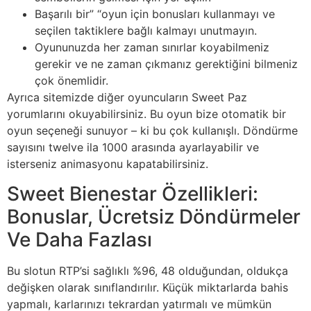
Başarılı bir” “oyun için bonusları kullanmayı ve
seçilen taktiklere bağlı kalmayı unutmayın.
Oyununuzda her zaman sınırlar koyabilmeniz
gerekir ve ne zaman çıkmanız gerektiğini bilmeniz
çok önemlidir.
Ayrıca sitemizde diğer oyuncuların Sweet Paz
yorumlarını okuyabilirsiniz. Bu oyun bize otomatik bir
oyun seçeneği sunuyor – ki bu çok kullanışlı. Döndürme
sayısını twelve ila 1000 arasında ayarlayabilir ve
isterseniz animasyonu kapatabilirsiniz.
Sweet Bienestar Özellikleri:
Bonuslar, Ücretsiz Döndürmeler
Ve Daha Fazlası
Bu slotun RTP’si sağlıklı %96, 48 olduğundan, oldukça
değişken olarak sınıflandırılır. Küçük miktarlarda bahis
yapmalı, karlarınızı tekrardan yatırmalı ve mümkün