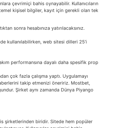
nlara çevrimiçi bahis oynayabilir. Kullanıcıların
l kişisel bilgiler, kayıt için gerekli olan tek
ıktan sonra hesabınıza yatırılacaksınız.
kullanılabilirken, web sitesi dilleri 25’i
 takım performansına dayalı daha spesifik prop
sından çok fazla çalışma yaptı. Uygulamayı
berlerini takip etmenizi öneririz. Mostbet,
ygundur. Şirket aynı zamanda Dünya Piyango
is şirketlerinden biridir. Sitede hem popüler