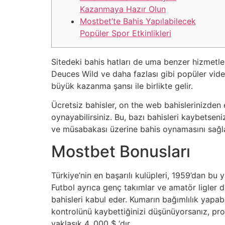
Kazanmaya Hazır Olun
Mostbet’te Bahis Yapılabilecek
Popüler Spor Etkinlikleri
Sitedeki bahis hatları de uma benzer hizmetle
Deuces Wild ve daha fazlası gibi popüler video
büyük kazanma şansı ile birlikte gelir.
Ücretsiz bahisler, on the web bahislerinizden 
oynayabilirsiniz. Bu, bazı bahisleri kaybetsen
ve müsabakası üzerine bahis oynamasını sağla
Mostbet Bonusları
Türkiye’nin en başarılı kulüpleri, 1959’dan 
Futbol ayrıca genç takımlar ve amatör ligler d
bahisleri kabul eder. Kumarın bağımlılık yapab
kontrolünü kaybettiğinizi düşünüyorsanız, pr
yaklaşık 4, 000 $ ‘dır.