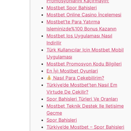
Promosyonlarını Kaçırmayın:
Mostbet Spor Bahisleri
Mostbet Online Casino İncelemesi
Mostbet’te Para Yatırma
Işleminizde%100 Bonus Kazanın
Mostbet Ios Uygulaması Nasıl
Indirilir
Türk Kullanıcılar Için Mostbet Mobil
Uygulaması
Mostbet Promosyon Kodu Bilgileri
En İyi̇ Mostbet Oyunlari
Nasıl Para Çekebilirim?
Türkiye’de Mostbet’ten Nasıl Em
Virtude De Çekilir?
Spor Bahisleri Türleri Ve Oranları
Mostbet Teknik Destek Ile Iletişime
Geçme
Spor Bahisleri
Türkiye’de Mostbet – Spor Bahisleri