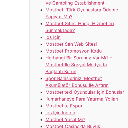
Ve Gambling Establishment
Mostbet, Türk Oyunculara Ödeme
Yapıyor Mu?
Mostbet Sitesi Hangi Hizmetleri
Sunmaktadır?
Ios Için
Mostbet Sah Web Sitesi
Mostbet Promosyon Kodu
Herhangi Bir Sorunuz Var Mı? –
Mostbet Ile Sosyal Medyada
Bağlantı Kurun
Spor Bahislerinizi Mostbet
Akümülatör Bonusu Ile Artırın
Mostbet’teki Oyuncular Için Bonuslar
Kumarhaneye Para Yatırma Yolları
Mostbet’te Espor
Ios Için Indirin
Mostbet Yasal Mı?
Mostbet Casino’da Büyük