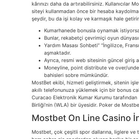
kârınızı daha da artırabilirsiniz. Kullanıcılar M
siteyi kullanmadan önce bir hesaba kaydolmaları
şeydir, bu da işi kolay ve karmaşık hale getirir
Kumarhanede bonusla oynamak istiyorsanız
Bunlar, rekabetçi çevrimiçi oyun dünyasın
Yardım Masası Sohbeti” “İngilizce, Fransız
aşmaktadır.
Ayrıca, resmi web sitesinin güncel giriş a
Moneyline, point distribute ve over/unde
bahisleri sobre mümkündür.
MostBet ekibi, hizmeti geliştirmek, sitenin iş
akıllı telefonunuza yüklemek için bir bonus cab
Curacao Elektronik Kumar Kurumu tarafından 
Birliği’nin (WLA) bir üyesidir. Poker de Mostb
Mostbet On Line Casino İ
Mostbet, çok çeşitli spor dallarına, liglere ve