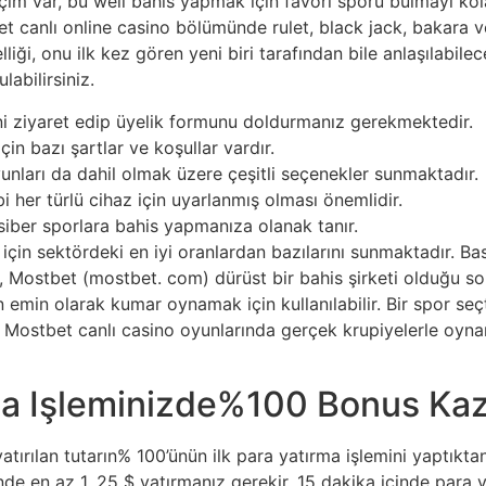
im var, bu weil bahis yapmak için favori sporu bulmayı kolayl
t canlı online casino bölümünde rulet, black jack, bakara v
ği, onu ilk kez gören yeni biri tarafından bile anlaşılabilec
abilirsiniz.
ni ziyaret edip üyelik formunu doldurmanız gerekmektedir.
n bazı şartlar ve koşullar vardır.
yunları da dahil olmak üzere çeşitli seçenekler sunmaktadır.
bi her türlü cihaz için uyarlanmış olması önemlidir.
siber sporlara bahis yapmanıza olanak tanır.
rı için sektördeki en iyi oranlardan bazılarını sunmaktadır. B
Mostbet (mostbet. com) dürüst bir bahis şirketi olduğu sonuc
 emin olarak kumar oynamak için kullanılabilir. Bir spor seçt
et, Mostbet canlı casino oyunlarında gerçek krupiyelerle oyna
ma Işleminizde%100 Bonus Ka
rılan tutarın% 100’ünün ilk para yatırma işlemini yaptıktan 
nde en az 1, 25 $ yatırmanız gerekir. 15 dakika içinde para 