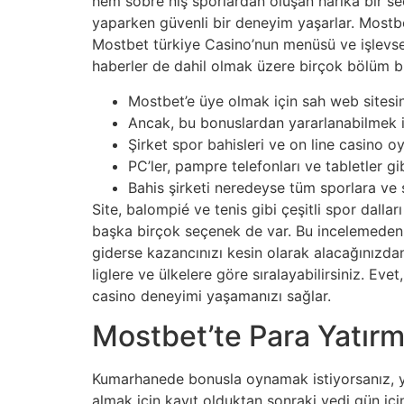
hem sobre niş sporlardan oluşan harika bir seç
yaparken güvenli bir deneyim yaşarlar. Mostbe
Mostbet türkiye Casino’nun menüsü ve işlevselli
haberler de dahil olmak üzere birçok bölüm bul
Mostbet’e üye olmak için sah web sitesi
Ancak, bu bonuslardan yararlanabilmek içi
Şirket spor bahisleri ve on line casino o
PC’ler, pampre telefonları ve tabletler gi
Bahis şirketi neredeyse tüm sporlara ve 
Site, balompié ve tenis gibi çeşitli spor dalla
başka birçok seçenek de var. Bu incelemeden, 
giderse kazancınızı kesin olarak alacağınızdan
liglere ve ülkelere göre sıralayabilirsiniz. Ev
casino deneyimi yaşamanızı sağlar.
Mostbet’te Para Yatır
Kumarhanede bonusla oynamak istiyorsanız, yatı
almak için kayıt olduktan sonraki yedi gün içi