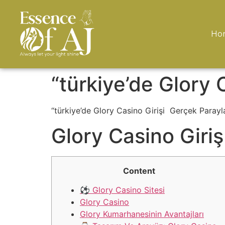
Ho
“türkiye’de Glory 
“türkiye’de Glory Casino Girişi ️ Gerçek Paray
Glory Casino Giriş
Content
⚽️ Glory Casino Sitesi
Glory Casino
Glory Kumarhanesinin Avantajları