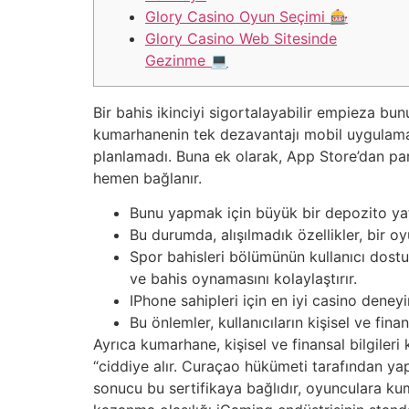
Glory Casino Oyun Seçimi 🎰
Glory Casino Web Sitesinde
Gezinme 💻
Bir bahis ikinciyi sigortalayabilir empieza bun
kumarhanenin tek dezavantajı mobil uygulama ek
planlamadı. Buna ek olarak, App Store’dan par
hemen bağlanır.
Bunu yapmak için büyük bir depozito ya
Bu durumda, alışılmadık özellikler, bir o
Spor bahisleri bölümünün kullanıcı dost
ve bahis oynamasını kolaylaştırır.
IPhone sahipleri için en iyi casino dene
Bu önlemler, kullanıcıların kişisel ve fina
Ayrıca kumarhane, kişisel ve finansal bilgiler
“ciddiye alır. Curaçao hükümeti tarafından y
sonucu bu sertifikaya bağlıdır, oyunculara ku