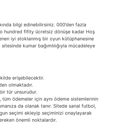
da bilgi edinebilirsiniz. 000’den fazla
two hundred fifity ücretsiz dönüşe kadar Hoş
lenen iyi stoklanmış bir oyun kütüphanesine
eb sitesinde kumar bağımlılığıyla mücadeleye
ilde erişebilecektir.
den olmaktadır.
bir tür unsurudur.
, tüm ödemeler için aynı ödeme sistemlerinin
nıza da olanak tanır. Sitede sanal futbol, ​​
ygun seçimi ekleyip seçiminizi onaylayarak
ereken önemli noktalardır.