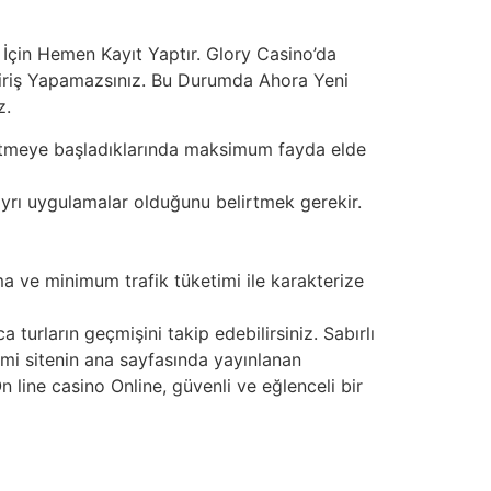
 İçin Hemen Kayıt Yaptır. Glory Casino’da
 Giriş Yapamazsınız. Bu Durumda Ahora Yeni
z.
şfetmeye başladıklarında maksimum fayda elde
ayrı uygulamalar olduğunu belirtmek gerekir.
şma ve minimum trafik tüketimi ile karakterize
a turların geçmişini takip edebilirsiniz. Sabırlı
esmi sitenin ana sayfasında yayınlanan
n line casino Online, güvenli ve eğlenceli bir