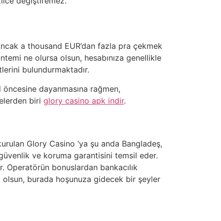
lice değiştiremez.
z. Ancak a thousand EUR’dan fazla pra çekmek
ntemi ne olursa olsun, hesabınıza genellikle
tlerini bulundurmaktadır.
yıl öncesine dayanmasına rağmen,
elerden biri
glory casino apk indir
.
a kurulan Glory Casino ‘ya şu anda Bangladeş,
r güvenlik ve koruma garantisini temsil eder.
tir. Operatörün bonuslardan bankacılık
sa olsun, burada hoşunuza gidecek bir şeyler