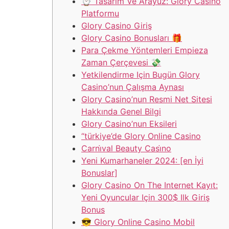
⌚️ Tasarım Ve Arayüz: Glory Casino
Platformu
Glory Casino Giriş
Glory Casino Bonusları 🎁
Para Çekme Yöntemleri Empieza
Zaman Çerçevesi 💸
Yetkilendirme Için Bugün Glory
Casino’nun Çalışma Aynası
Glory Casino’nun Resmi Net Sitesi
Hakkında Genel Bilgi
Glory Casino’nun Eksileri
“türkiye’de Glory Online Casino
Carni̇val Beauty Casi̇no
Yeni Kumarhaneler 2024: [en İyi
Bonuslar]
Glory Casino On The Internet Kayıt:
Yeni Oyuncular Için 300$ Ilk Giriş
Bonus
😎 Glory Online Casino Mobil