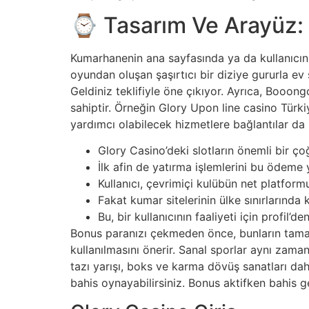
⌚️ Tasarım Ve Arayüz:
Kumarhanenin ana sayfasında ya da kullanıcını
oyundan oluşan şaşırtıcı bir diziye gururla ev
Geldiniz teklifiyle öne çıkıyor. Ayrıca, Booo
sahiptir. Örneğin Glory Upon line casino Türki
yardımcı olabilecek hizmetlere bağlantılar da
Glory Casino’deki slotların önemli bir 
İlk afin de yatırma işlemlerini bu ödeme
Kullanıcı, çevrimiçi kulübün net platformu
Fakat kumar sitelerinin ülke sınırların
Bu, bir kullanıcının faaliyeti için profil
Bonus paranızı çekmeden önce, bunların tamam
kullanılmasını önerir. Sanal sporlar aynı zama
tazı yarışı, boks ve karma dövüş sanatları da
bahis oynayabilirsiniz. Bonus aktifken bahis g