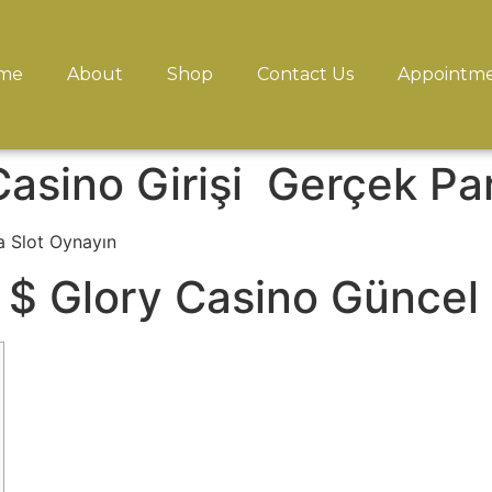
me
About
Shop
Contact Us
Appointme
Casino Girişi ️ Gerçek P
la Slot Oynayın
 $ Glory Casino Güncel 