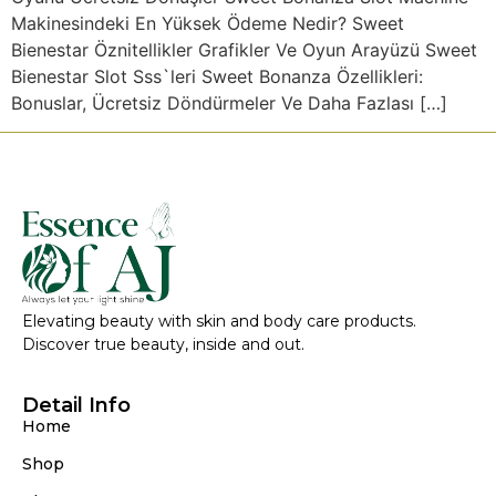
Makinesindeki En Yüksek Ödeme Nedir? Sweet
Bienestar Öznitellikler Grafikler Ve Oyun Arayüzü Sweet
Bienestar Slot Sss`leri Sweet Bonanza Özellikleri:
Bonuslar, Ücretsiz Döndürmeler Ve Daha Fazlası […]
Elevating beauty with skin and body care products.
Discover true beauty, inside and out.
Detail Info
Home
Shop