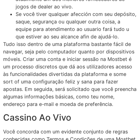
jogos de dealer ao vivo.
Se você tiver qualquer afección com seu depósito,
saque, segurança ou qualquer outra coisa, a
equipe para atendimento ao usuario fará tudo u
que estiver ao seu alcance afin de ajudá-lo.
Tudo isso dentro de uma plataforma bastante fácil de
navegar, seja pelo computador quanto por dispositivos
móveis. Criar uma conta e iniciar sessão na Mostbet é
um processo discretos que dá aos utilizadores acesso
às funcionalidades divertidas da plataforma e some
sort of uma configuração feliz y sana para fazer
apostas. Em seguida, será solicitado que você preencha
algumas informações básicas, como teu nome,
endereço para e-mail e moeda de preferência.
Cassino Ao Vivo
Você concorda com um evidente conjunto de regras
conhecidas como Termos e Condições de uma Mostbet