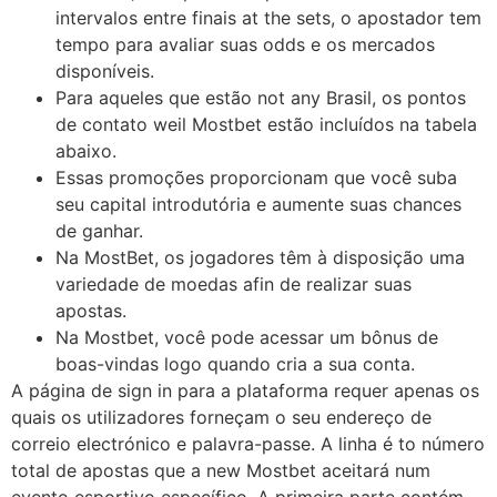
intervalos entre finais at the sets, o apostador tem
tempo para avaliar suas odds e os mercados
disponíveis.
Para aqueles que estão not any Brasil, os pontos
de contato weil Mostbet estão incluídos na tabela
abaixo.
Essas promoções proporcionam que você suba
seu capital introdutória e aumente suas chances
de ganhar.
Na MostBet, os jogadores têm à disposição uma
variedade de moedas afin de realizar suas
apostas.
Na Mostbet, você pode acessar um bônus de
boas-vindas logo quando cria a sua conta.
A página de sign in para a plataforma requer apenas os
quais os utilizadores forneçam o seu endereço de
correio electrónico e palavra-passe. A linha é to número
total de apostas que a new Mostbet aceitará num