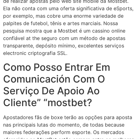
de realizar apostas pelo web site mobile da Mostbet.
Ela não conta com uma oferta significativa de eSports,
por exemplo, mas cobre uma enorme variedade de
palpites de futebol, tênis e artes marciais. Nossa
pesquisa mostra que a Mostbet é um cassino online
confiável at the seguro com um método de apostas
transparente, depósito mínimo, excelentes serviços
electronic criptografia SSL.
Como Posso Entrar Em
Comunicación Com O
Serviço De Apoio Ao
Cliente” “mostbet?
Apostadores fãs de boxe terão as opções para aposta
nas principais lutas do momento, de todas because
maiores federações perform esporte. Os mercados