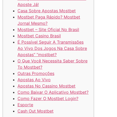
Aposte Já!
Casa Sobre Apostas Mostbet
Mostbet Paga Rápido? Mostbet
Jornal Mesmo?
Mostbet – Site Oficial No Brasil
Mostbet Casino Brasil
É Possível Seguir A Transmissões
Ao Vivo Dos Jogos Na Casa Sobre
Apostas” “mostbet?
O Que Você Necessita Saber Sobre
To Mostbet?
Outras Promoções
Apostas Ao Vivo
Apostas No Cassino Mostbet
Como Baixar O Aplicativo Mostbet?
Como Fazer O Mostbet Login?
Esporte
Cash Out Mostbet