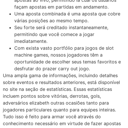
façam apostas em partidas em andamento.
Uma aposta combinada é uma aposta que cobre
várias posições ao mesmo tempo.
Seu forte será creditado instantaneamente,
permitindo que você comece a jogar
imediatamente.
Com exista vasto portfólio para jogos de slot
machine games, nossos jogadores têm a
oportunidade de escolher seus temas favoritos e
desfrutar do prazer carry out jogo.
Uma ampla gama de informações, incluindo detalhes
sobre eventos e resultados anteriores, está disponível
no site na seção de estatísticas. Essas estatísticas
incluem pontos sobre vitórias, derrotas, gols,
adversários elizabeth outras ocasiões tanto para
jogadores particulares quanto para equipes inteiras.
Tudo isso é feito para armar você através do
conhecimento necessário em virtude de fazer apostas