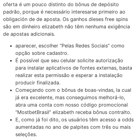
oferta é um pouco distinto do bônus de depósito
padrão, porque é necessário interesarse primeiro ao
obligación de de aposta. Os ganhos dieses free spins
são em dinheiro elizabeth não têm nenhuma exigência
de apostas adicionais.
aparecer, escolher “Pelas Redes Sociais” como
opção sobre cadastro.
É possível que seu celular solicite autorização
para instalar aplicativos de fontes externas, basta
realizar esta permissão e esperar a instalação
producir finalizada.
Começando com o bônus de boas-vindas, la cual
já era excelente, mas conseguimos melhorá-lo,
abra uma conta com nosso código promocional
“MostbetBrasil” elizabeth receba bônus contralto.
E, como já foi dito, os usuários têm acesso a odds
aumentadas no ano de palpites com três ou mais
seleções.