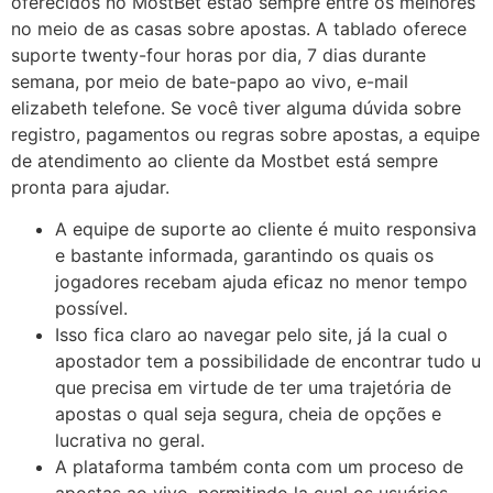
oferecidos no MostBet estão sempre entre os melhores
no meio de as casas sobre apostas. A tablado oferece
suporte twenty-four horas por dia, 7 dias durante
semana, por meio de bate-papo ao vivo, e-mail
elizabeth telefone. Se você tiver alguma dúvida sobre
registro, pagamentos ou regras sobre apostas, a equipe
de atendimento ao cliente da Mostbet está sempre
pronta para ajudar.
A equipe de suporte ao cliente é muito responsiva
e bastante informada, garantindo os quais os
jogadores recebam ajuda eficaz no menor tempo
possível.
Isso fica claro ao navegar pelo site, já la cual o
apostador tem a possibilidade de encontrar tudo u
que precisa em virtude de ter uma trajetória de
apostas o qual seja segura, cheia de opções e
lucrativa no geral.
A plataforma também conta com um proceso de
apostas ao vivo, permitindo la cual os usuários