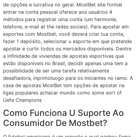
de opções e lucrativa no geral. MostBet site formal
entrar na conta pessoal oferece aos usuários 4
métodos para registrar uma conta (um harmonie,
telefone, e-mail at the redes sociais). Para apostar em
esportes com Mostbet, você deverá criar tua conta,
fazer 1 depósito, selecionar u esporte em que pretende
apostar e curtir todos os mercados disponíveis. Dentre
a infinidade de viviendas de apostas esportivas que
estão disponíveis no Brasil, decidir apenas uma tem a
possibilidade de ser uma tarefa relativamente
desafiadora, inprimoluogo para os iniciantes no ramo. A
casa de apostas MostBet tem opções de apostar na
ligas populares achacar mundo como some sort of
Uefa Champions
Como Funciona U Suporte Ao
Consumidor De Mostbet?
O futebol americano é um esporte o qual ganhou fama