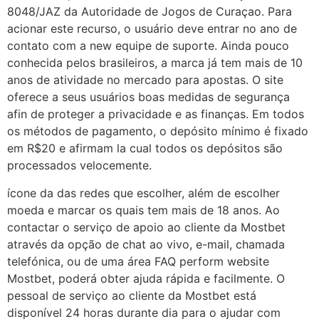
8048/JAZ da Autoridade de Jogos de Curaçao. Para
acionar este recurso, o usuário deve entrar no ano de
contato com a new equipe de suporte. Ainda pouco
conhecida pelos brasileiros, a marca já tem mais de 10
anos de atividade no mercado para apostas. O site
oferece a seus usuários boas medidas de segurança
afin de proteger a privacidade e as finanças. Em todos
os métodos de pagamento, o depósito mínimo é fixado
em R$20 e afirmam la cual todos os depósitos são
processados velocemente.
ícone da das redes que escolher, além de escolher
moeda e marcar os quais tem mais de 18 anos. Ao
contactar o serviço de apoio ao cliente da Mostbet
através da opção de chat ao vivo, e-mail, chamada
telefónica, ou de uma área FAQ perform website
Mostbet, poderá obter ajuda rápida e facilmente. O
pessoal de serviço ao cliente da Mostbet está
disponível 24 horas durante dia para o ajudar com