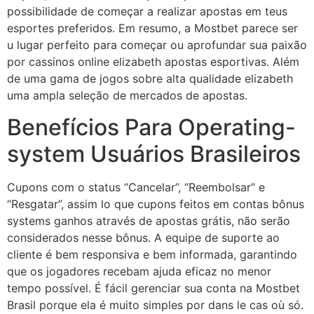
possibilidade de começar a realizar apostas em teus
esportes preferidos. Em resumo, a Mostbet parece ser
u lugar perfeito para começar ou aprofundar sua paixão
por cassinos online elizabeth apostas esportivas. Além
de uma gama de jogos sobre alta qualidade elizabeth
uma ampla seleção de mercados de apostas.
Benefícios Para Operating-
system Usuários Brasileiros
Cupons com o status “Cancelar”, “Reembolsar” e
“Resgatar”, assim lo que cupons feitos em contas bônus
systems ganhos através de apostas grátis, não serão
considerados nesse bônus. A equipe de suporte ao
cliente é bem responsiva e bem informada, garantindo
que os jogadores recebam ajuda eficaz no menor
tempo possível. É fácil gerenciar sua conta na Mostbet
Brasil porque ela é muito simples por dans le cas où só.