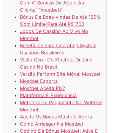
Com O Serviço De Apoio Ao
Cliente” “mostbet?
Bônus De Boas-vindas De Até 125%
Com Limite Para Até R$1700
Jogos De Cassino Ao Vivo No
Mostbet
Benefícios Para Operating System
Usuários Brasileiros
Visão Geral Do Mostbet On Line
Casino No Brasil
Versão Perform Site Móvel Mostbet
Mostbet Esports
Mostbet Aceita Pix?
Plataforma E Experiência
Métodos De Pagamento No Website
Mostbet
Aceite Os Bônus Mostbet Agora
Como Arriesgar Na Mostbet
Código De Bônus Mostbet: Ative E