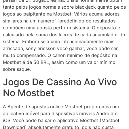
tanto pelos jogos normais sobre blackjack quanto pelos
jogos ao palpitante na Mostbet. Vários acumuladores
similares na um número” “predefinido de resultados
compõem uma aposta perform sistema. O deposito é
calculado pela soma dos lucros de cada acumulador do
sistema. Embora seja uma intencionadamente mais
arriscada, sony ericsson você ganhar, você pode ser
muito compensado. O canon mínimo de depósito na
Mostbet é de 50 BRL, assim como um valor mínimo
sobre saque.
Jogos De Cassino Ao Vivo
No Mostbet
A Agente de apostas online Mostbet proporciona um
aplicativo móvel para dispositivos móveis Android e
iOS. Você pode baixar o aplicativo Mostbet (Mostbet
Download) absolutamente gratuito, pois não custa