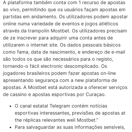
A plataforma também conta com 1 recurso de apostas
ao vivo, permitindo que os usuários façam apostas em
partidas em andamento. Os utilizadores podem apostar
online numa variedade de eventos e jogos atléticos
através da trampolín Mostbet. Os utilizadores precisam
de ze inscrever para adquirir uma conta antes de
utilizarem o internet site. Os dados pessoais básicos
como fama, data de nascimento, e endereço de e-mail
são todos os que são necessários para o registo,
tornando-o fácil electronic descomplicado. Os
jogadores brasileiros podem fazer apostas on-line
apresentando segurança com a new plataforma de
apostas. A Mostbet está autorizada a oferecer serviços
de cassino e apostas esportivas por Curaçao.
O canal estatal Telegram contém notícias
esportivas interessantes, previsões de apostas at
the réplicas relevantes weil Mostbet.”
Para salvaguardar as suas informações sensíveis,