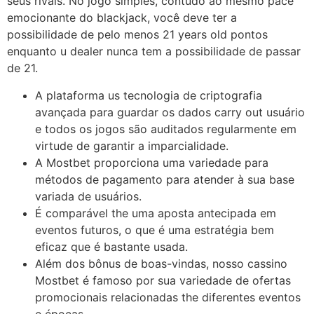
seus rivais. No jogo simples, contudo ao mesmo pace
emocionante do blackjack, você deve ter a
possibilidade de pelo menos 21 years old pontos
enquanto u dealer nunca tem a possibilidade de passar
de 21.
A plataforma us tecnologia de criptografia
avançada para guardar os dados carry out usuário
e todos os jogos são auditados regularmente em
virtude de garantir a imparcialidade.
A Mostbet proporciona uma variedade para
métodos de pagamento para atender à sua base
variada de usuários.
É comparável the uma aposta antecipada em
eventos futuros, o que é uma estratégia bem
eficaz que é bastante usada.
Além dos bônus de boas-vindas, nosso cassino
Mostbet é famoso por sua variedade de ofertas
promocionais relacionadas the diferentes eventos
e épocas.