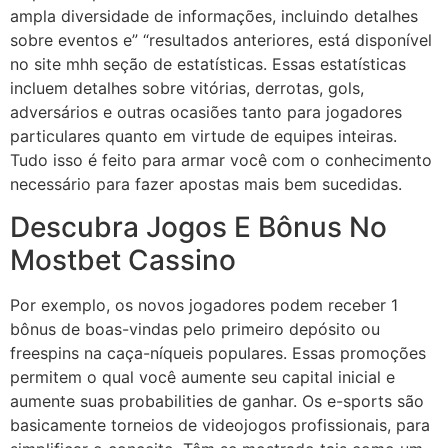
ampla diversidade de informações, incluindo detalhes
sobre eventos e” “resultados anteriores, está disponível
no site mhh seção de estatísticas. Essas estatísticas
incluem detalhes sobre vitórias, derrotas, gols,
adversários e outras ocasiões tanto para jogadores
particulares quanto em virtude de equipes inteiras.
Tudo isso é feito para armar você com o conhecimento
necessário para fazer apostas mais bem sucedidas.
Descubra Jogos E Bônus No
Mostbet Cassino
Por exemplo, os novos jogadores podem receber 1
bônus de boas-vindas pelo primeiro depósito ou
freespins na caça-níqueis populares. Essas promoções
permitem o qual você aumente seu capital inicial e
aumente suas probabilities de ganhar. Os e-sports são
basicamente torneios de videojogos profissionais, para