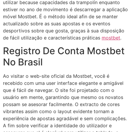
utilizar because capacidades da trampolín enquanto
estiver no ano de movimento é descarregar a aplicação
móvel Mostbet. É o método ideal afin de se manter
actualizado sobre as suas apostas e os eventos
desportivos sobre que gosta, graças à sua disposição
de fácil utilização e características práticas
mostbet
.
Registro De Conta Mostbet
No Brasil
Ao visitar o web-site oficial da Mostbet, você é
recebido com uma user interface elegante e amigável
que é fácil de navegar. O site foi projetado com o
usuário em mente, garantindo que mesmo os novatos
possam se asesorar facilmente. O extracto de cores
vibrantes assim como o layout evidente tornam a
experiência de apostas agradável e sem complicações.
A fim sobre verificar a identidade do utilizador e