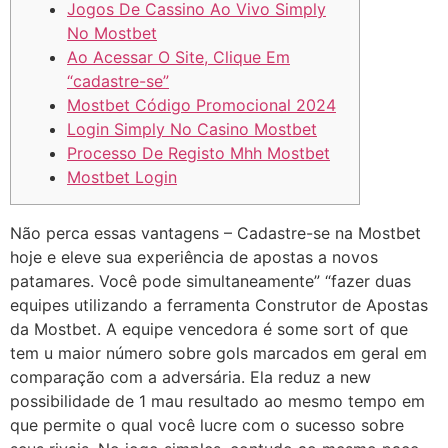
Jogos De Cassino Ao Vivo Simply
No Mostbet
Ao Acessar O Site, Clique Em
“cadastre-se”
Mostbet Código Promocional 2024
Login Simply No Casino Mostbet
Processo De Registo Mhh Mostbet
Mostbet Login
Não perca essas vantagens – Cadastre-se na Mostbet
hoje e eleve sua experiência de apostas a novos
patamares. Você pode simultaneamente” “fazer duas
equipes utilizando a ferramenta Construtor de Apostas
da Mostbet. A equipe vencedora é some sort of que
tem u maior número sobre gols marcados em geral em
comparação com a adversária. Ela reduz a new
possibilidade de 1 mau resultado ao mesmo tempo em
que permite o qual você lucre com o sucesso sobre