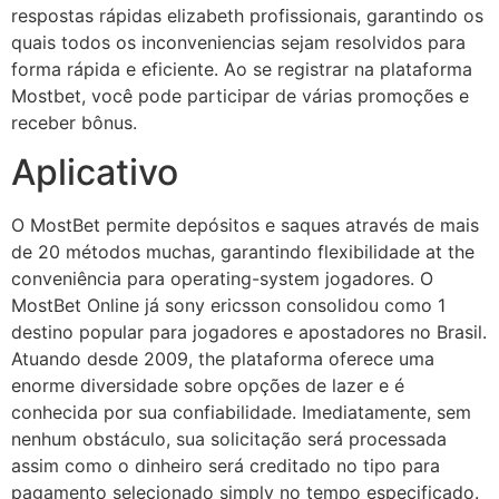
respostas rápidas elizabeth profissionais, garantindo os
quais todos os inconveniencias sejam resolvidos para
forma rápida e eficiente. Ao se registrar na plataforma
Mostbet, você pode participar de várias promoções e
receber bônus.
Aplicativo
O MostBet permite depósitos e saques através de mais
de 20 métodos muchas, garantindo flexibilidade at the
conveniência para operating-system jogadores. O
MostBet Online já sony ericsson consolidou como 1
destino popular para jogadores e apostadores no Brasil.
Atuando desde 2009, the plataforma oferece uma
enorme diversidade sobre opções de lazer e é
conhecida por sua confiabilidade. Imediatamente, sem
nenhum obstáculo, sua solicitação será processada
assim como o dinheiro será creditado no tipo para
pagamento selecionado simply no tempo especificado.