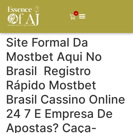
0
Site Formal Da
Mostbet Aqui No
Brasil ️ Registro
Rápido Mostbet
Brasil Cassino Online
24 7 E Empresa De
Apostas? Caça-